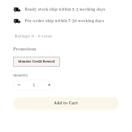
price
Ready stock ship within 3-5 working days
Pre-order ship within 7-30 working days
Ratings:
0
-
0
votes
Promotions
Member Credit Reward
Quantity
Add to Cart
Share