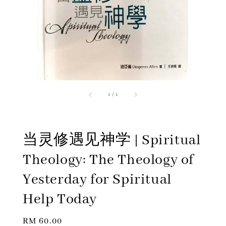
1
/
1
当灵修遇见神学 | Spiritual
Theology: The Theology of
Yesterday for Spiritual
Help Today
Regular
RM 60.00