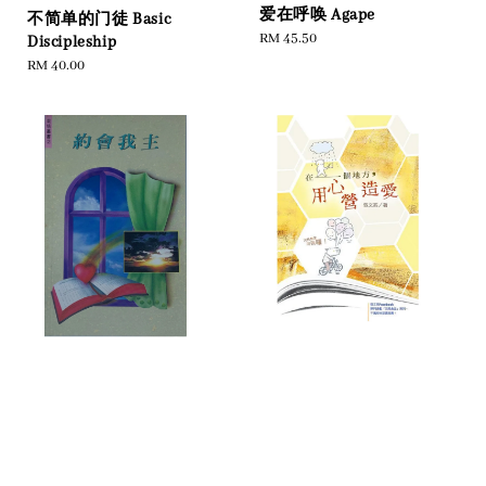
爱在呼唤 Agape
不简单的门徒 Basic
Regular
RM 45.50
Discipleship
price
Regular
RM 40.00
price