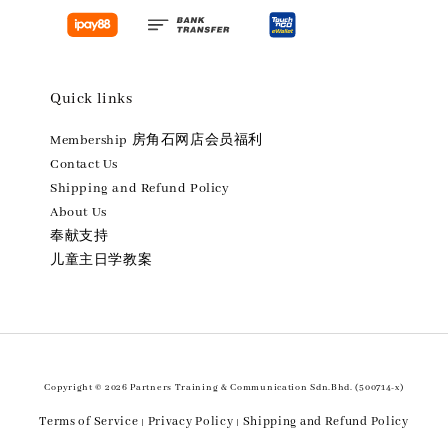
Quick links
Membership 房角石网店会员福利
Contact Us
Shipping and Refund Policy
About Us
奉献支持
儿童主日学教案
Copyright © 2026 Partners Training & Communication Sdn.Bhd. (500714-x)
Terms of Service
Privacy Policy
Shipping and Refund Policy
|
|