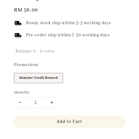
Regular
RM 56.00
price
Ready stock ship within 3-5 working days
Pre-order ship within 7-30 working days
Ratings:
0
-
0
votes
Promotions
Member Credit Reward
Quantity
Add to Cart