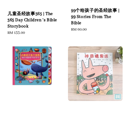
99个给孩子的圣经故事 |
儿童圣经故事365 | The
99 Stories From The
365 Day Children 's Bible
Bible
Storybook
Regular
RM 60.00
Regular
RM 133.00
price
price