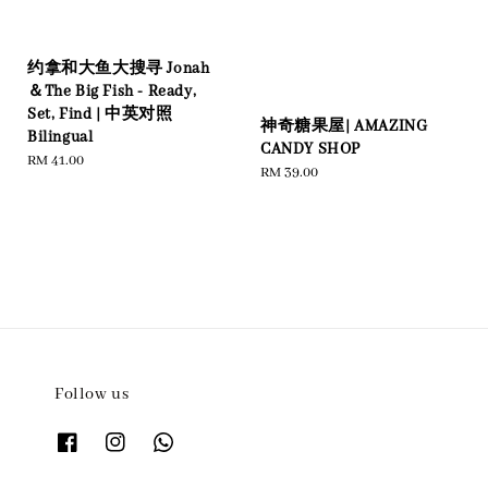
约拿和大鱼大搜寻 Jonah
＆The Big Fish - Ready,
Set, Find | 中英对照
神奇糖果屋| AMAZING
Bilingual
CANDY SHOP
Regular
RM 41.00
Regular
RM 39.00
price
price
Follow us