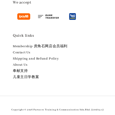
We accept
Quick links
Membership 房角石网店会员福利
Contact Us
Shipping and Refund Policy
About Us
奉献支持
儿童主日学教案
Copyright © 2026 Partners Training & Communication Sdn.Bhd. (500714-x)