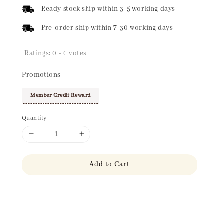
price
Ready stock ship within 3-5 working days
Pre-order ship within 7-30 working days
Ratings:
0
-
0
votes
Promotions
Member Credit Reward
Quantity
Add to Cart
Share