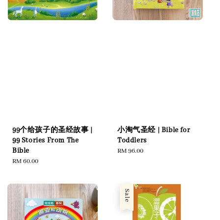
99个给孩子的圣经故事 |
小淘气圣经 | Bible for
99 Stories From The
Toddlers
Bible
Regular
RM 96.00
Regular
RM 60.00
price
price
Sale