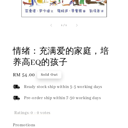
1
/
1
情绪：充满爱的家庭，培
养高EQ的孩子
Regular
RM 54.00
Sold Out
price
Ready stock ship within 3-5 working days
Pre-order ship within 7-30 working days
Ratings:
0
-
0
votes
Promotions