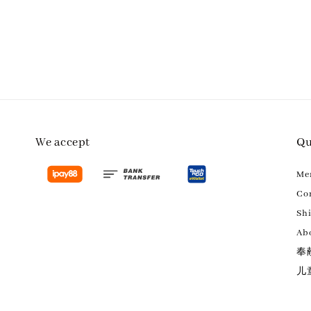
We accept
Qu
M
Con
Sh
Ab
奉
儿