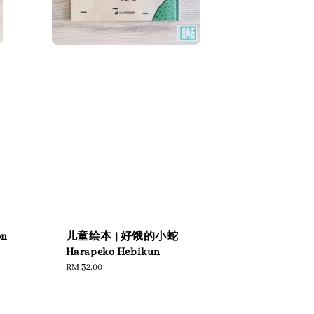
on
儿童绘本 | 好饿的小蛇
Harapeko Hebikun
Regular
RM 32.00
price