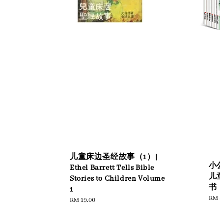
儿童床边圣经故事（1）|
小
Ethel Barrett Tells Bible
儿
Stories to Children Volume
书
1
Reg
RM 
Regular
RM 19.00
pric
price