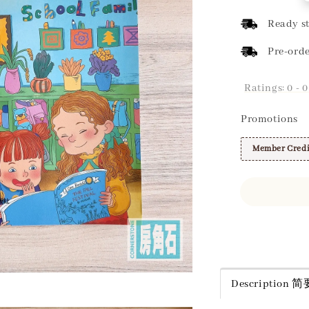
price
Ready st
Pre-orde
Ratings:
0
-
0
Promotions
Member Credi
Share
Description