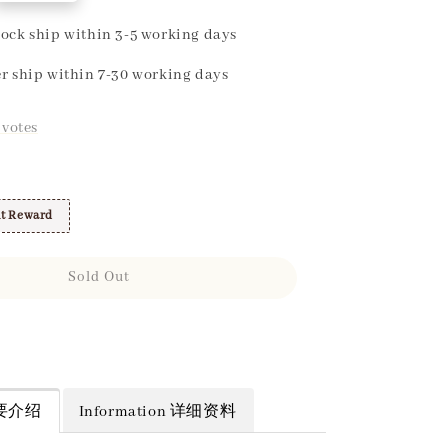
ock ship within 3-5 working days
r ship within 7-30 working days
votes
t Reward
Sold Out
 简要介绍
Information 详细资料