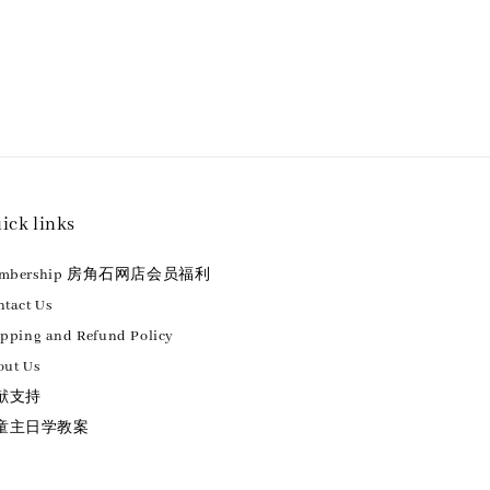
ick links
embership 房角石网店会员福利
tact Us
ipping and Refund Policy
out Us
献支持
童主日学教案