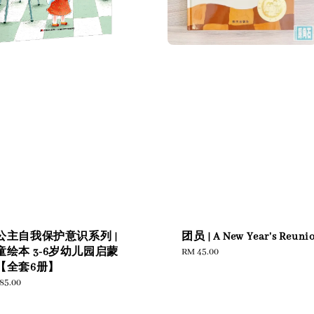
公主自我保护意识系列 |
团员 | A New Year's Reuni
童绘本 3-6岁幼儿园启蒙
Regular
RM 45.00
price
【全套6册】
ular
85.00
e