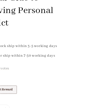
ving Personal
ict
ock ship within 3-5 working days
r ship within 7-30 working days
votes
t Reward