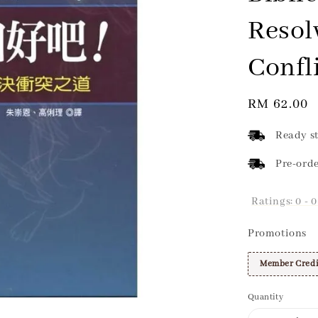
Resol
Confl
Regular
RM 62.00
price
Ready st
Pre-orde
Ratings:
0
-
0
Promotions
Member Credi
Quantity