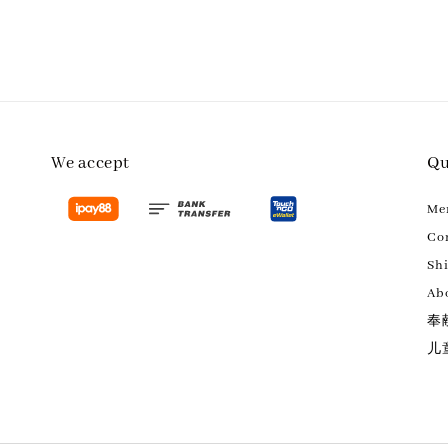
We accept
Qu
M
Con
Sh
Ab
奉
儿