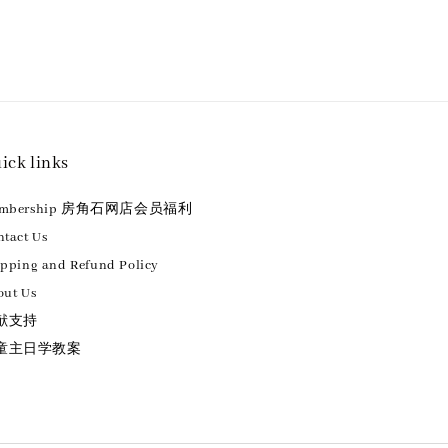
ick links
embership 房角石网店会员福利
tact Us
ipping and Refund Policy
out Us
献支持
童主日学教案