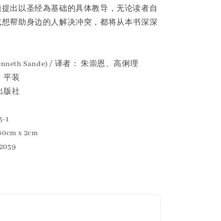
题提出以圣经為基础的具体教导，无论读者自
或想帮助身边的人解决冲突，都将从本书深深
nneth Sande) / 译者： 朱崇恩、高俐理
。平装
出版社
-1
80cm x 2cm
2039