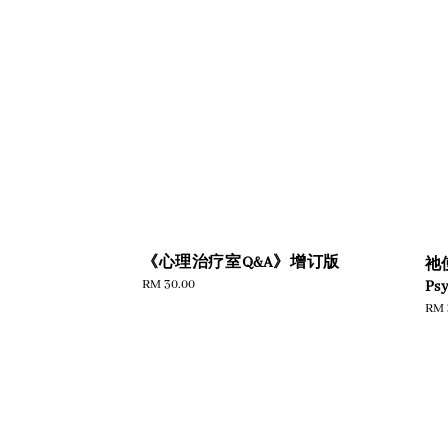
《心理治疗室Q&A》增订版
祂
Regular
RM 30.00
Psy
price
Reg
RM 
pric