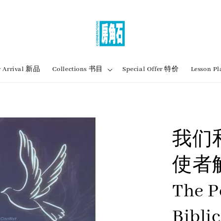
 Arrival 新品
Collections 书目
Special Offer 特价
Lesson
我们和
使者
The P
Biblic