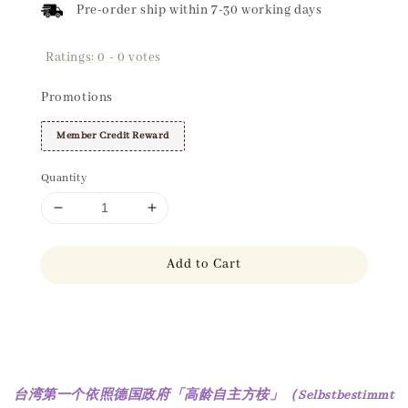
Pre-order ship within 7-30 working days
Ratings:
0
-
0
votes
Promotions
Member Credit Reward
Quantity
Add to Cart
Share
台湾第一个依照德国政府「高龄自主方桉」（Selbstbestimmt