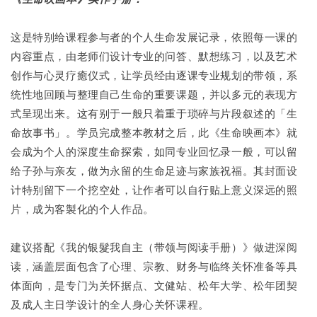
这是特别给课程参与者的个人生命发展记录，依照每一课的
内容重点，由老师们设计专业的问答、默想练习，以及艺术
创作与心灵疗癒仪式，让学员经由逐课专业规划的带领，系
统性地回顾与整理自己生命的重要课题，并以多元的表现方
式呈现出来。这有别于一般只着重于琐碎与片段叙述的「生
命故事书」。学员完成整本教材之后，此《生命映画本》就
会成为个人的深度生命探索，如同专业回忆录一般，可以留
给子孙与亲友，做为永留的生命足迹与家族祝福。其封面设
计特别留下一个挖空处，让作者可以自行贴上意义深远的照
片，成为客製化的个人作品。
建议搭配《我的银髮我自主（带领与阅读手册）》做进深阅
读，涵盖层面包含了心理、宗教、财务与临终关怀准备等具
体面向，是专门为关怀据点、文健站、松年大学、松年团契
及成人主日学设计的全人身心关怀课程。