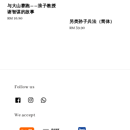
与大山赛跑——浪子教授
谢智谋的故事
Regular
RM 16.80
另类孙子兵法（简体）
price
Regular
RM 39.90
price
Follow us
We accept