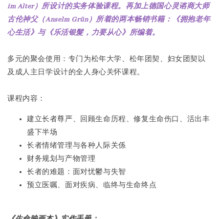
im Alter）所设计的实务体验课程。再加上德国心灵谘商大师
古伦神父（Anselm Grün）所着的两本畅销书籍：《拥抱老年
心生活》与《乐活银髮，力要从心》所编着。
多元的聚会使用：专门为松年大学、松年团契、妇女团契以
及成人主日学设计的全人身心关怀课程。
课程内容：
建立长者尊严、回顾生命历程、修复生命伤口、活出丰
盛下半场
长者情绪管理与各种人际关係
财务规划与产物管理
长者的难题：面对忧鬱与失智
预立医嘱、面对疾病、临终与生命终点
《生命映画本》实作手册：