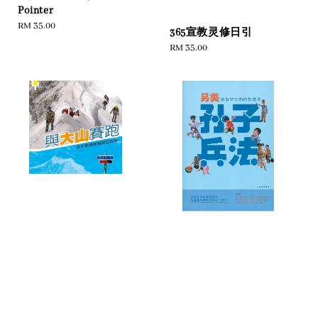
Pointer
Regular
RM 35.00
365宣教灵修日引
price
Regular
RM 35.00
price