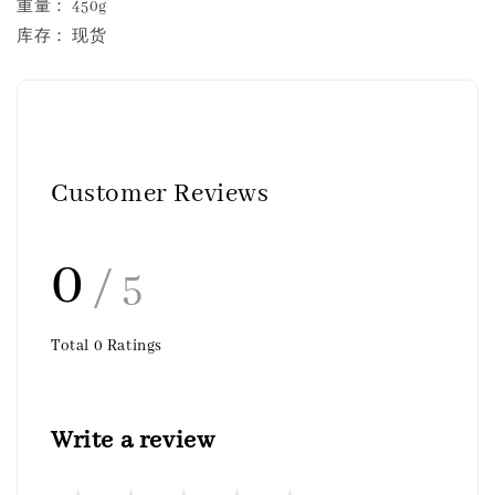
重量： 450g
库存： 现货
Customer Reviews
0
/ 5
Total
0
Ratings
Write a review