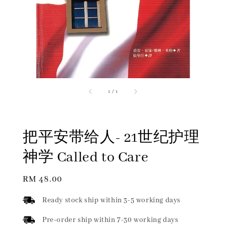
1
/
1
把平安带给人- 21世纪护理
神学 Called to Care
Regular
RM 48.00
price
Ready stock ship within 3-5 working days
Pre-order ship within 7-30 working days