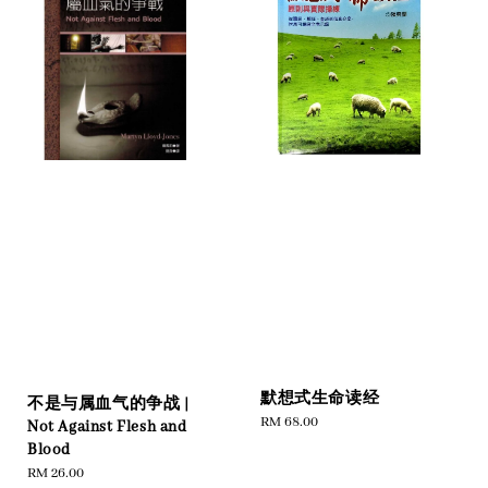
默想式生命读经
不是与属血气的争战 |
Regular
RM 68.00
Not Against Flesh and
price
Blood
Regular
RM 26.00