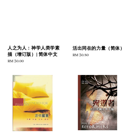
人之为人：神学人类学素
活出同在的力量（简体）
描（增订版）| 简体中文
Regular
RM 30.80
Regular
RM 30.00
price
price