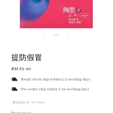
1
/
1
提防假冒
Regular
RM 63.00
price
Ready stock ship within 3-5 working days
Pre-order ship within 7-30 working days
Ratings:
0
-
0
votes