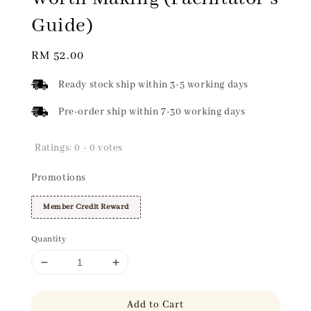
Guide)
Regular
RM 52.00
price
Ready stock ship within 3-5 working days
Pre-order ship within 7-30 working days
Ratings:
0
-
0
votes
Promotions
Member Credit Reward
Quantity
Add to Cart