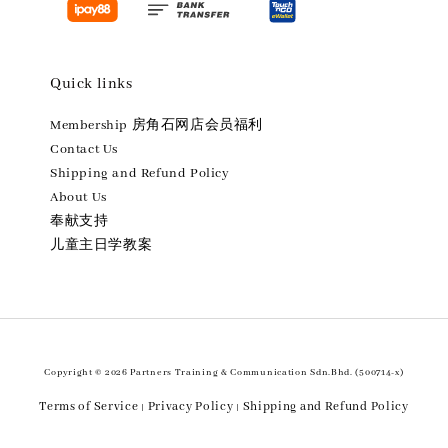
Quick links
Membership 房角石网店会员福利
Contact Us
Shipping and Refund Policy
About Us
奉献支持
儿童主日学教案
Copyright © 2026 Partners Training & Communication Sdn.Bhd. (500714-x)
Terms of Service
Privacy Policy
Shipping and Refund Policy
|
|