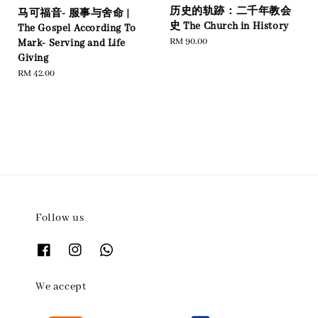
历史的轨跡：二千年教会
马可福音- 服事与舍命 |
史 The Church in History
The Gospel According To
Regular
RM 90.00
Mark- Serving and Life
price
Giving
Regular
RM 42.00
price
Follow us
We accept