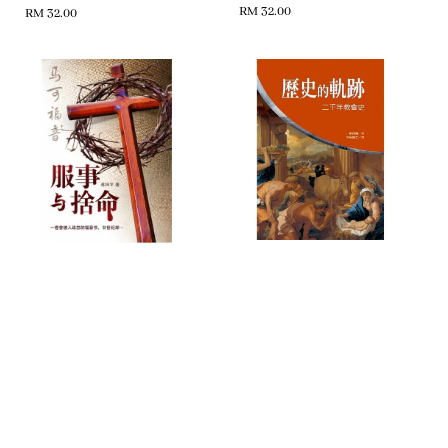
Regular
RM 32.00
Regular
RM 32.00
price
price