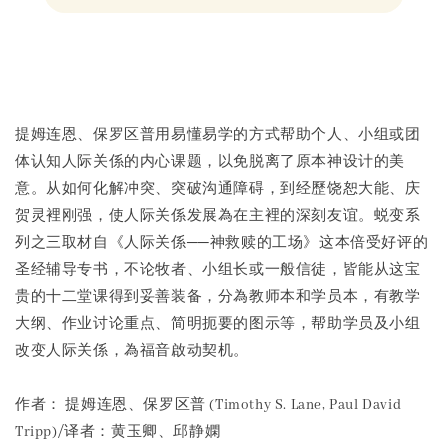
Share
提姆连恩、保罗区普用易懂易学的方式帮助个人、小组或团
体认知人际关係的内心课题，以免脱离了原本神设计的美
意。从如何化解冲突、突破沟通障碍，到经歷饶恕大能、庆
贺灵裡刚强，使人际关係发展為在主裡的深刻友谊。蜕变系
列之三取材自《人际关係──神救赎的工场》这本倍受好评的
圣经辅导专书，不论牧者、小组长或一般信徒，皆能从这宝
贵的十二堂课得到妥善装备，分為教师本和学员本，有教学
大纲、作业讨论重点、简明扼要的图示等，帮助学员及小组
改变人际关係，為福音啟动契机。
作者： 提姆连恩、保罗区普 (Timothy S. Lane, Paul David
Tripp)/译者：黄玉卿、邱静嫻