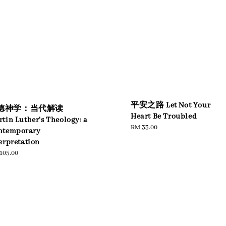
平安之路 Let Not Your
德神学：当代解读
Heart Be Troubled
tin Luther's Theology: a
Regular
RM 33.00
ntemporary
price
erpretation
ular
105.00
e