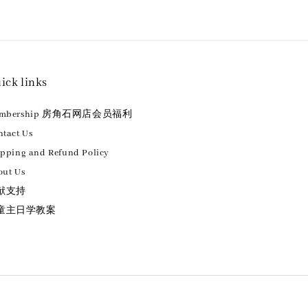
ick links
embership 房角石网店会员福利
tact Us
ipping and Refund Policy
out Us
献支持
童主日学教案