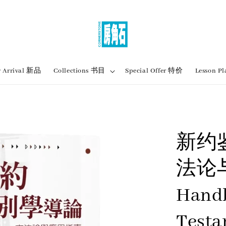
 Arrival 新品
Collections 书目
Special Offer 特价
Lesson
新约
法论
Hand
Testa