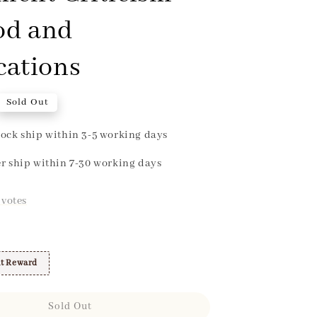
od and
cations
Sold Out
ock ship within 3-5 working days
r ship within 7-30 working days
votes
t Reward
Sold Out