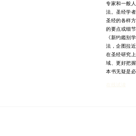
专家和一般
法。圣经学
圣经的各样
的要点或细
《新约鑑别
法，企图拉
在圣经研究
域、更好把
本书无疑是
在线试读