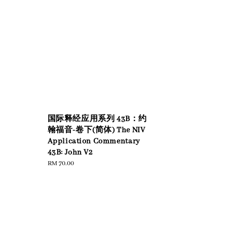
国际释经应用系列 43B：约
翰福音-卷下(简体) The NIV
Application Commentary
43B: John V2
Regular
RM 70.00
price