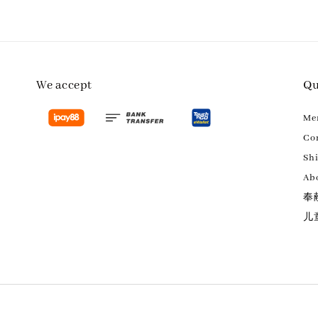
We accept
Qu
M
Con
Sh
Ab
奉
儿