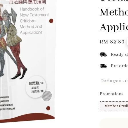
Meth
Appli
Regular
RM 82.80
price
Ready st
Pre-orde
Ratings:
0
-
0
Promotions
Member Credi