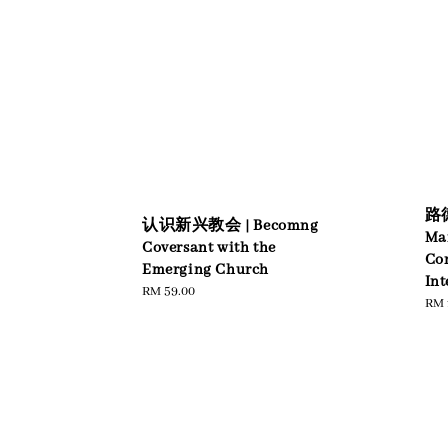
路
认识新兴教会 | Becomng
Mar
Coversant with the
Co
Emerging Church
Int
Regular
RM 59.00
Reg
RM 
price
pric