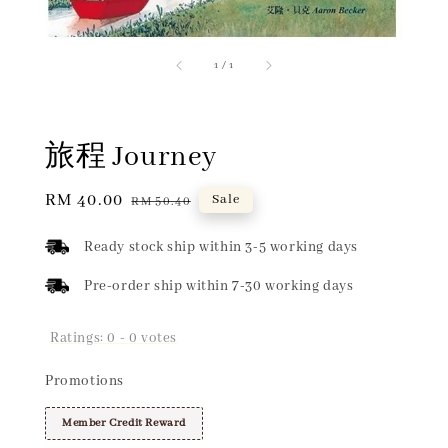
1
/
1
旅程 Journey
Sale
RM 40.00
Regular
Sale
RM 50.40
price
price
Ready stock ship within 3-5 working days
Pre-order ship within 7-30 working days
Ratings:
0
-
0
votes
Promotions
Member Credit Reward