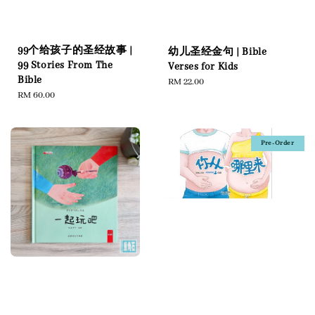
99个给孩子的圣经故事 |
幼儿圣经金句 | Bible
99 Stories From The
Verses for Kids
Bible
Regular
RM 22.00
Regular
RM 60.00
price
price
Pre-Order