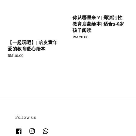
你从哪里来？| 郑渊洁性
教育启蒙绘本| 适合3-6岁
孩子阅读
Regular
RM 20.00
【一起玩吧】| 哈皮童年
price
爱的教育暖心绘本
Regular
RM 19.00
price
Follow us