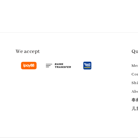
We accept
Qu
M
Con
Sh
Ab
奉
儿