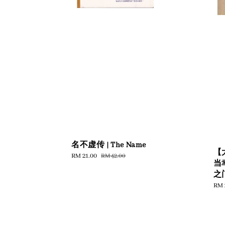
名不虚传 | The Name
【
Sale
RM 21.00
Regular
RM 42.00
当
price
price
之
Reg
RM 
pric