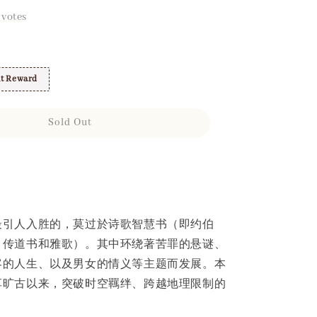
votes
t Reward
Sold Out
最引人入胜的，莫过於诗歌智慧书（即约伯
、传道书和雅歌）。其中环绕著苦罪的悬谜、
客的人生、以及男女的情义等主题而发展。本
享旷古以来，突破时空羈绊、跨越地理限制的