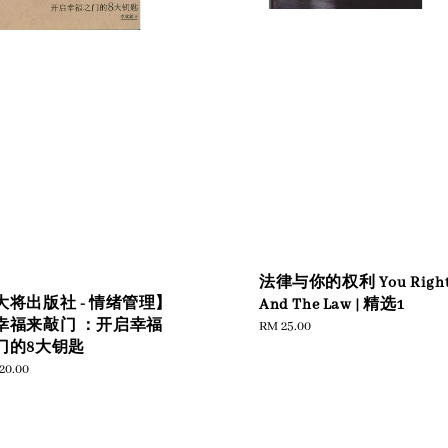
法律与你的权利 You Right
大将出版社 - 情绪管理】
And The Law | 精选1
幸福来敲门 ：开启幸福
Regular
RM 25.00
price
门的8大钥匙
ular
20.00
e