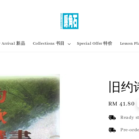
 Arrival 新品
Collections 书目
Special Offer 特价
Lesson
旧约
Regular
RM 41.80
price
Ready st
Pre-orde