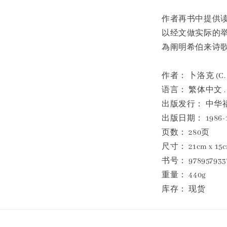
作者再书中提供
以经文做实际的
為阐明希伯来诗
作者： 卜洛克 (C. 
语言： 繁体中文 .
出版发行： 中华
出版日期： 1986-1
页数： 280页
尺寸： 21cm x 15cm
书号： 978957933
重量： 440g
库存： 现货