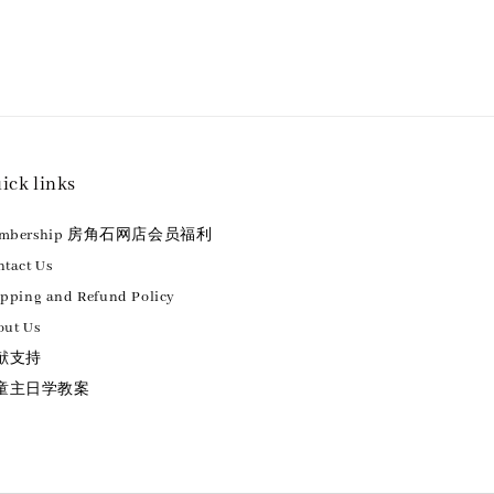
ick links
embership 房角石网店会员福利
tact Us
ipping and Refund Policy
out Us
献支持
童主日学教案