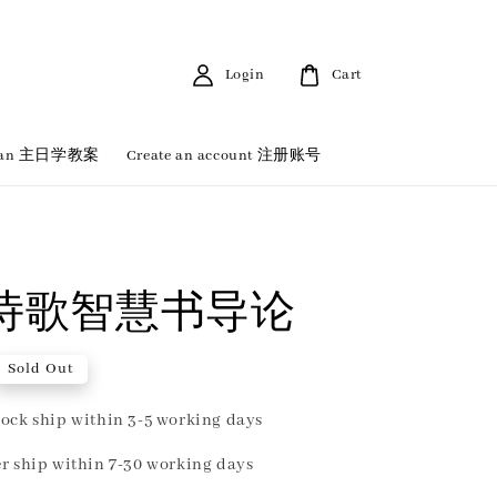
Login
Cart
 Plan 主日学教案
Create an account 注册账号
诗歌智慧书导论
Sold Out
ock ship within 3-5 working days
r ship within 7-30 working days