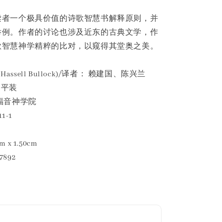
读者一个极具价值的诗歌智慧书解释原则，并
举例。作者的讨论也涉及近东的古典文学，作
歌智慧神学精粹的比对，以窥得其堂奥之美。
Hassell Bullock)/译者： 赖建国、陈兴兰
 平装
福音神学院
1-1
 x 1.50cm
7892