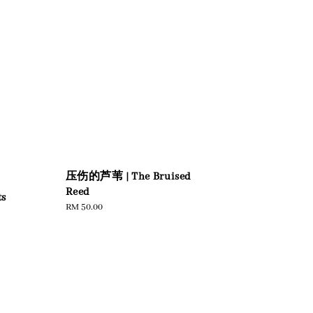
压伤的芦苇 | The Bruised
Reed
s
Regular
RM 50.00
price