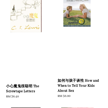
如何与孩子谈性 How and
When to Tell Your Kids
小心魔鬼很聪明 The
About Sex
Screwtape Letters
Regular
RM 56.00
Regular
RM 36.40
price
price