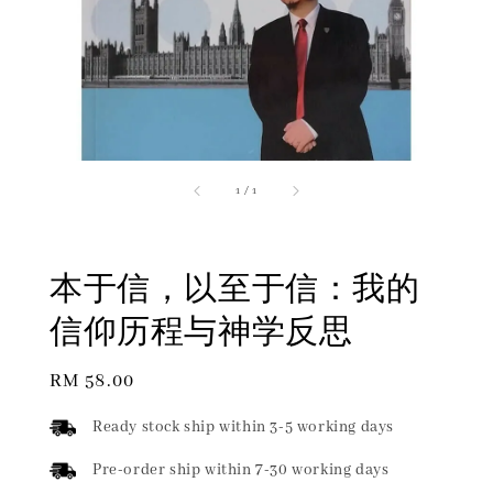
1
/
1
本于信，以至于信：我的
信仰历程与神学反思
Regular
RM 58.00
price
Ready stock ship within 3-5 working days
Pre-order ship within 7-30 working days