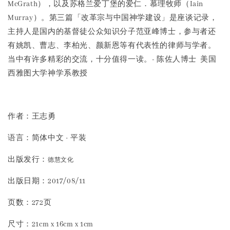
McGrath），以及苏格兰爱丁堡的爱仁．慕理牧师（Iain
Murray）。第三篇「改革宗与中国神学建设」是座谈记录，
主持人是国内的基督徒公众知识分子范亚峰博士，参与者还
有姚凯、曹志、李柏光、颜新恩等有代表性的律师与学者。
当中有许多精彩的交流，十分值得一读。- 陈佐人博士 美国
西雅图大学神学系教授
作者：王志勇
语言：简体中文 · 平装
出版发行：
德慧文化
出版日期：2017/08/11
页数：272页
尺寸：21cm x 16cm x 1cm