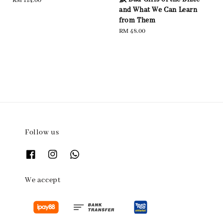
Regular
RM 114.00
and What We Can Learn
price
from Them
Regular
RM 48.00
price
Follow us
We accept