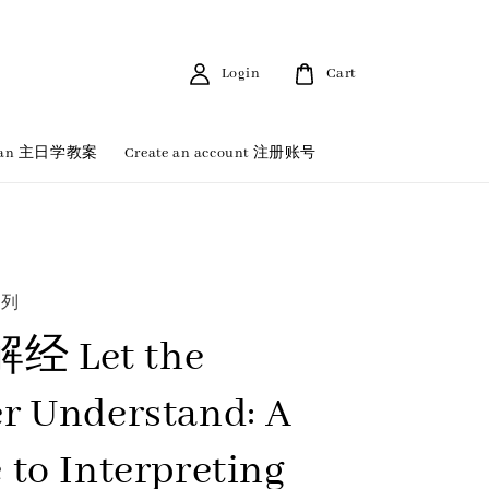
Login
Cart
 Plan 主日学教案
Create an account 注册账号
系列
 Let the
r Understand: A
 to Interpreting