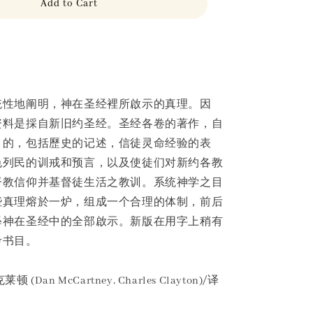
Add to Cart
统性地阐明，神在圣经裡所啟示的真理。因
资料是採自新旧约圣经。圣经各卷的著作，自
目的，包括歷史的记述，信徒灵命经验的表
色列民的训戒和预言，以及使徒们对新约各教
督教信仰并基督徒生活之教训。系统神学之目
些真理熔於一炉，组成一个合理的体制，前后
释神在圣经中的全部啟示。新版在用字上稍有
考书目。
Dan McCartney, Charles Clayton)/译