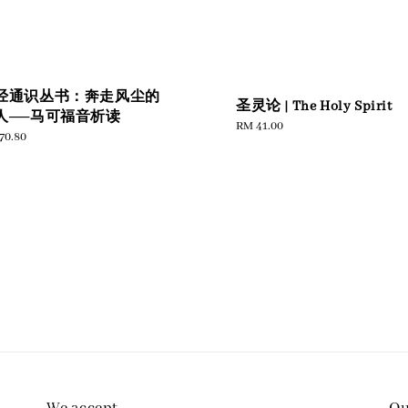
经通识丛书：奔走风尘的
圣灵论 | The Holy Spirit
人──马可福音析读
Regular
RM 41.00
ular
70.80
price
e