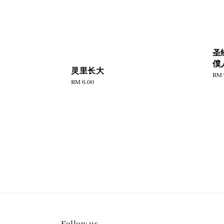
圣
僕
灵里长大
Reg
RM 
Regular
RM 6.00
pric
price