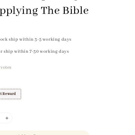
pplying The Bible
ock ship within 3-5 working days
r ship within 7-30 working days
votes
t Reward