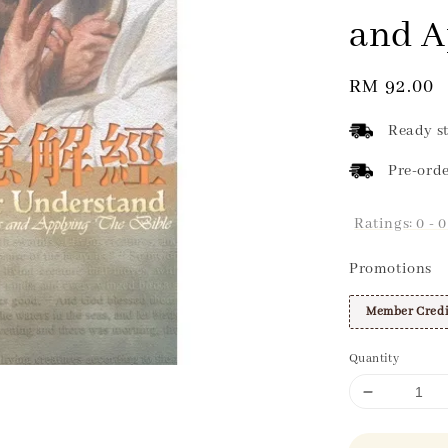
and A
Regular
RM 92.00
price
Ready st
Pre-orde
Ratings:
0
-
0
Promotions
Member Credi
Quantity