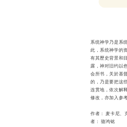
Share
系统神学乃是系
此，系统神学的
有其歷史背景和
露，神对旧约以
会所书，关於基
的，乃是要把这
连贯地，依次解
修改，亦加入参
作者： 麦卡尼、克莱顿 (
者： 骆鸿铭