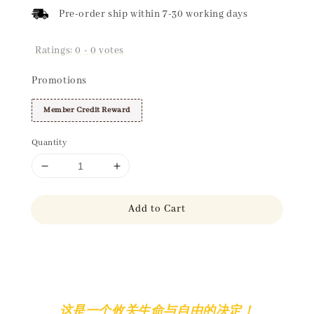
Pre-order ship within 7-30 working days
Ratings:
0
-
0
votes
Promotions
Member Credit Reward
Quantity
Add to Cart
Share
这是一个攸关生命与自由的决定！