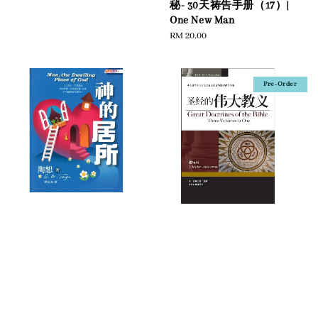
秘- 30天祷告手册（17）|
One New Man
Regular
RM 20.00
price
Pre-Order