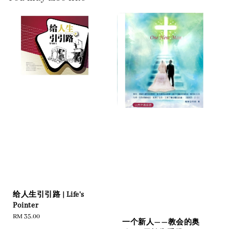
给人生引引路 | Life's
Pointer
Regular
RM 35.00
一个新人——教会的奥
price