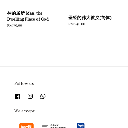
神的居所 Man, the
圣经的伟大教义(简体)
Dwelling Place of God
Regular
RM 248.00
Regular
RM 70.00
price
price
Follow us
We accept