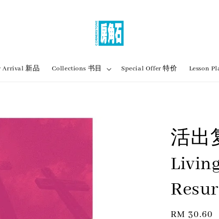
 Arrival 新品
Collections 书目
Special Offer 特价
Lesson
活出
Livin
Resur
Regular
RM 30.60