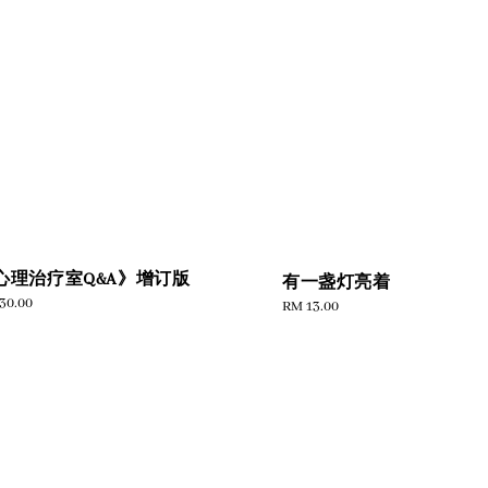
心理治疗室Q&A》增订版
有一盏灯亮着
ular
30.00
Regular
RM 13.00
e
price