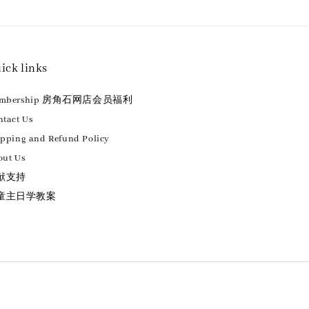
ick links
embership 房角石网店会员福利
tact Us
ipping and Refund Policy
out Us
献支持
童主日学教案