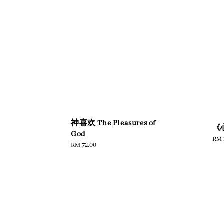
神喜欢 The Pleasures of
《
God
Reg
RM 
Regular
RM 72.00
pric
price