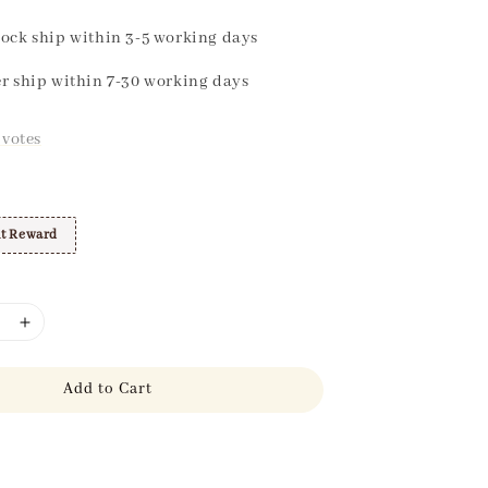
ock ship within 3-5 working days
r ship within 7-30 working days
votes
t Reward
Add to Cart