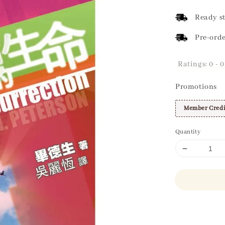
price
Ready st
Pre-orde
Ratings:
0
-
0
Promotions
Member Credi
Quantity
Share