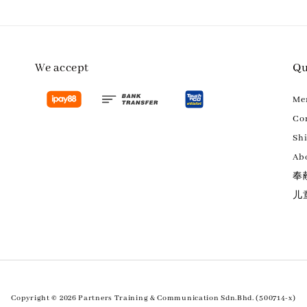
We accept
Qu
M
Con
Sh
Ab
奉
儿
Copyright © 2026 Partners Training & Communication Sdn.Bhd. (500714-x)