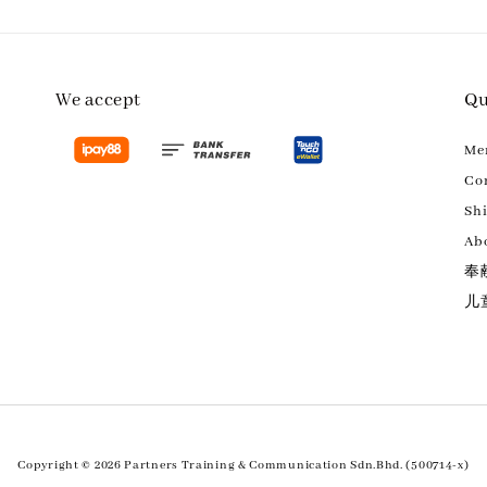
We accept
Qu
M
Con
Sh
Ab
奉
儿
Copyright © 2026 Partners Training & Communication Sdn.Bhd. (500714-x)