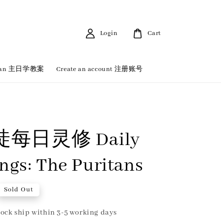
Login
Cart
 Plan 主日学教案
Create an account 注册账号
每日灵修 Daily
ngs: The Puritans
Sold Out
ock ship within 3-5 working days