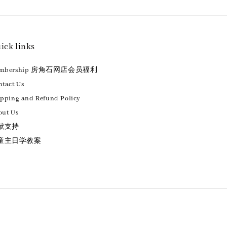
ick links
embership 房角石网店会员福利
tact Us
ipping and Refund Policy
out Us
献支持
童主日学教案