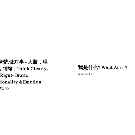
清楚,做对事 - 大脑，理
我是什么? What Am I ?
情绪 | Think Clearly,
Regular
RM 22.00
Right- Brain,
price
ionality & Emotion
ular
32.00
e