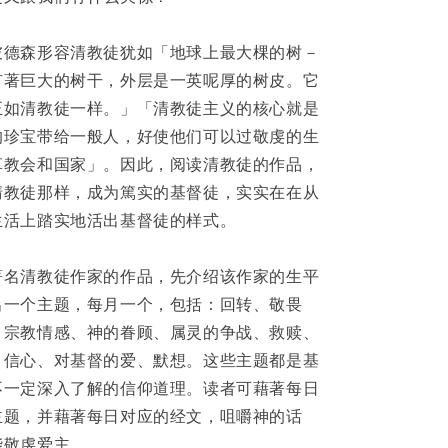
彼德森形容清教徒犹如「地球上最大棵的树－
有著巨大的树干，外层是一英呢厚的树皮。它
正如清教徒一样。」「清教徒主义的核心就是
的珍宝带给一般人，好使他们可以过敬虔的生
革教会和国家」。因此，阅读清教徒的作品，
清教徒那样，成为篤实的基督徒，实实在在从
生活上踏实地活出基督徒的样式。
著名清教徒作家的作品，先介绍该作家的生平
出一个主题，每月一个，包括：回转、敬畏
、宗教情感、神的眷顾、属灵的争战、救赎、
、信心、对基督的爱、默想。这些主题都是基
不一定深入了解的信仰道理。读者可藉著每日
主题，并藉著每日对应的经文，咀嚼神的话
能敬虔爱主。