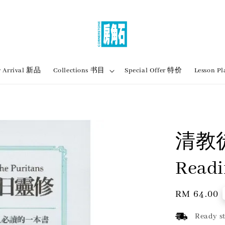
 Arrival 新品
Collections 书目
Special Offer 特价
Lesson
清教徒
Readi
Regular
RM 64.00
price
Ready st