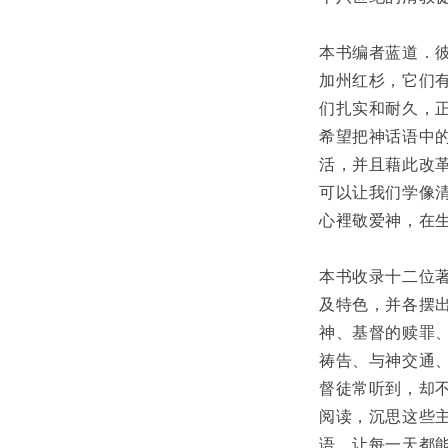
本书编者蓝道．
加州红杉，它们
们扎实和耐久，
希望把神话语中
活，并且藉此改
可以让我们学像
心裡敬爱神，在
本书收录十二位
及特色，并各摆
神、基督的赎罪
祷告、与神交通
督徒常听到，却
阅读，沉思这些
语，让每一天都