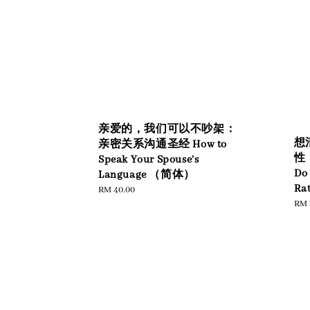
亲爱的，我们可以不吵架：
想
亲密关系沟通圣经 How to
性，
Speak Your Spouse's
Do 
Language （简体）
Rat
Regular
RM 40.00
Reg
RM 
price
pric