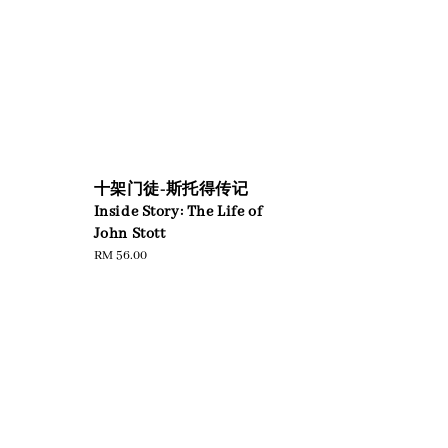
十架门徒-斯托得传记
Inside Story: The Life of
John Stott
Regular
RM 56.00
price