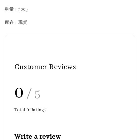
重量：300g
库存：现货
Customer Reviews
0
/ 5
Total
0
Ratings
Write a review