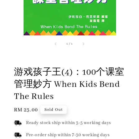
1
/
1
游戏孩子王(4)：100个课室
管理妙方 When Kids Bend
The Rules
Regular
RM 23.00
Sold Out
price
Ready stock ship within 3-5 working days
Pre-order ship within 7-30 working days