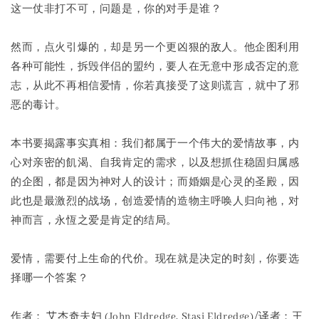
这一仗非打不可，问题是，你的对手是谁？
然而，点火引爆的，却是另一个更凶狠的敌人。他企图利用
各种可能性，拆毁伴侣的盟约，要人在无意中形成否定的意
志，从此不再相信爱情，你若真接受了这则谎言，就中了邪
恶的毒计。
本书要揭露事实真相：我们都属于一个伟大的爱情故事，内
心对亲密的飢渴、自我肯定的需求，以及想抓住稳固归属感
的企图，都是因为神对人的设计；而婚姻是心灵的圣殿，因
此也是最激烈的战场，创造爱情的造物主呼唤人归向祂，对
神而言，永恆之爱是肯定的结局。
爱情，需要付上生命的代价。现在就是决定的时刻，你要选
择哪一个答案？
作者： 艾杰奇夫妇 (John Eldredge, Stasi Eldredge)/译者：王