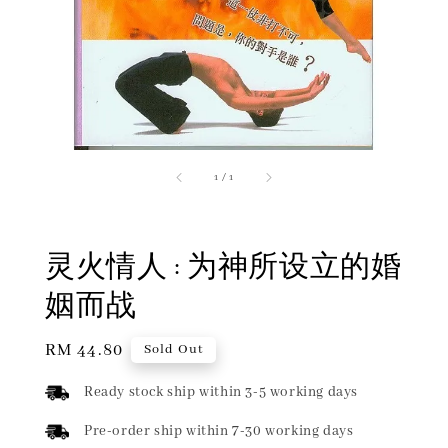
1
/
1
灵火情人 : 为神所设立的婚
姻而战
Regular
RM 44.80
Sold Out
price
Ready stock ship within 3-5 working days
Pre-order ship within 7-30 working days