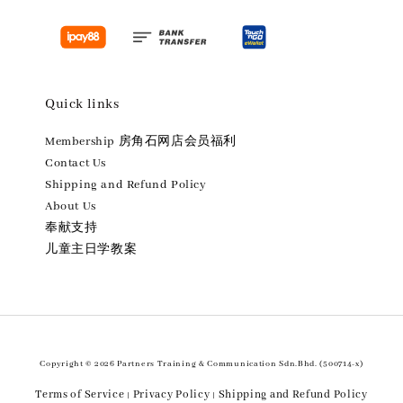
Quick links
Membership 房角石网店会员福利
Contact Us
Shipping and Refund Policy
About Us
奉献支持
儿童主日学教案
Copyright © 2026 Partners Training & Communication Sdn.Bhd. (500714-x)
Terms of Service
Privacy Policy
Shipping and Refund Policy
|
|