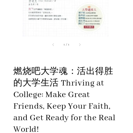
1
/
1
燃烧吧大学魂：活出得胜
的大学生活 Thriving at
College: Make Great
Friends, Keep Your Faith,
and Get Ready for the Real
World!