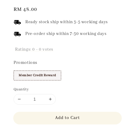
Regular
RM 48.00
price
Ready stock ship within 3-5 working days
Pre-order ship within 7-30 working days
Ratings:
0
-
0
votes
Promotions
Member Credit Reward
Quantity
Add to Cart