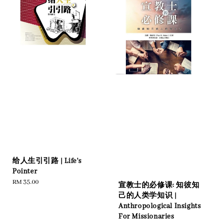
给人生引引路 | Life's
Pointer
Regular
RM 35.00
宣教士的必修课: 知彼知
price
己的人类学知识 |
Anthropological Insights
For Missionaries