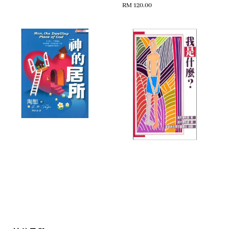
Regular
RM 120.00
price