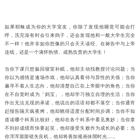
Share
如果耶稣成为你的大学室友，你除了发现他睡觉可能会打
呼，洗完澡有时会引来鸽子，还会发现他和一般大学生完全
不一样！他并非如你想像的只会天天读经、在祷告中与上帝
连线，还是一个满怀热情、成熟负责的大学生！
当你下课只想躲回寝室补眠，他却主动找教授讨论问题；当
你以为感情是逢场作戏，他却认真看待与异性的关係；当你
遍寻不着人生志向，他却清楚自己在上帝眼中的角色；当你
在不自觉时成为「妈宝」，他却学习独立自理的生活；当你
作出无法兑现的承诺，他说出的话语却都不落空；当你通宵
赶报告隔天疯夜烤，他却晓得适度分配时间步调；当你不知
道读哪个科系比较好，他却在各个科系中看见奥妙；当你拿
不到好成绩而快要起笑，他却接受失败作为成长的必要；当
你浑浑噩噩错失良机，他却将善加规画休閒时光……。