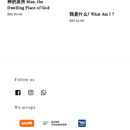
神的居所 Man, the
Dwelling Place of God
我是什么? What Am I ?
Regular
RM 70.00
price
Regular
RM 22.00
price
Follow us
We accept