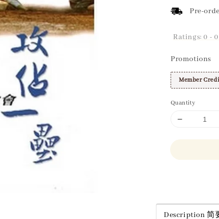
Pre-orde
Ratings:
0
-
0
Promotions
Member Credi
Quantity
Share
Description