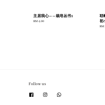
主居我心——栽培丛书1
耶
Regular
RM 4.00
初
price
Reg
RM 
pric
Follow us