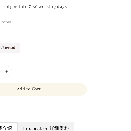
r ship within 7-30 working days
votes
t Reward
Add to Cart
 简要介绍
Information 详细资料