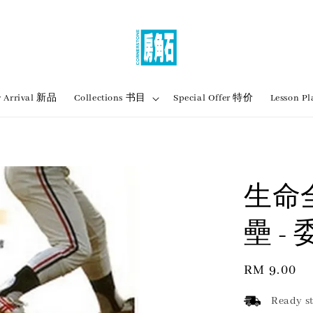
 Arrival 新品
Collections 书目
Special Offer 特价
Lesson
生命
壘 -
Regular
RM 9.00
price
Ready st