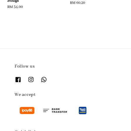
Songs
Regular
RM 60.20
Regular
RM 54.00
price
price
Follow us
We accept