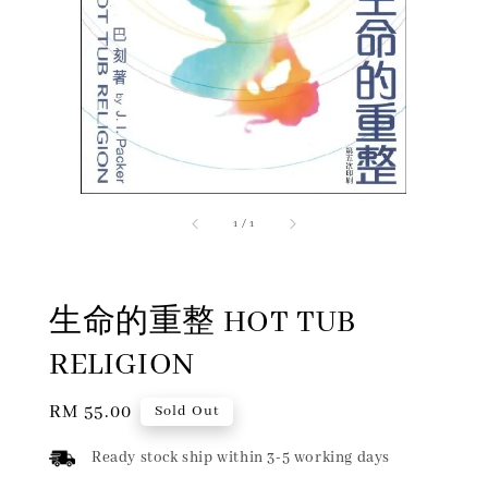
1
/
1
生命的重整 HOT TUB
RELIGION
Regular
RM 55.00
Sold Out
price
Ready stock ship within 3-5 working days