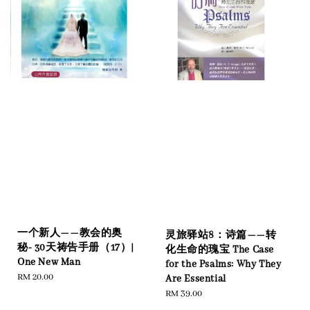
一个新人——教会的奥
灵旅驿站8：诗篇——转
秘- 30天祷告手册（17）|
化生命的瑰宝 The Case
One New Man
for the Psalms: Why They
Regular
RM 20.00
Are Essential
price
Regular
RM 39.00
price