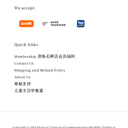
We accept
Quick links
Membership 房角石网店会员福利
Contact Us
Shipping and Refund Policy
About Us
奉献支持
儿童主日学教案
Copyright © 2026 Partners Training & Communication Sdn.Bhd. (500714-x)