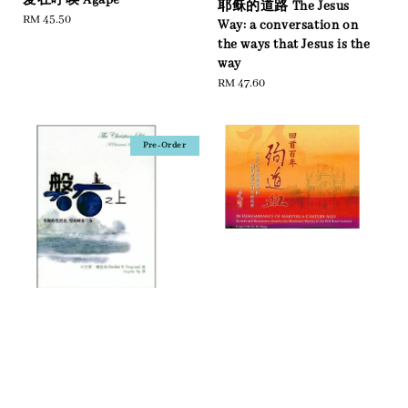
耶稣的道路 The Jesus
Regular
RM 45.50
Way: a conversation on
price
the ways that Jesus is the
way
Regular
RM 47.60
price
Pre-Order