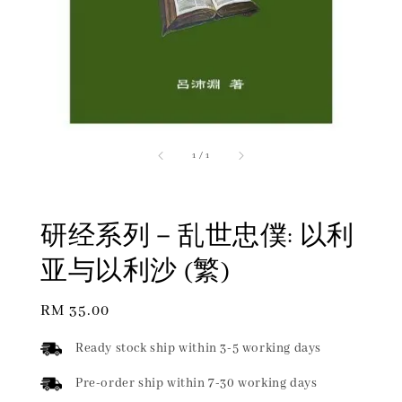
1
/
1
研经系列－乱世忠僕: 以利
亚与以利沙 (繁)
Regular
RM 35.00
price
Ready stock ship within 3-5 working days
Pre-order ship within 7-30 working days