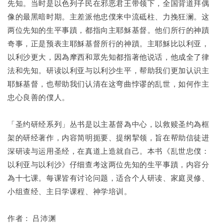
先知。当时是以色列子民在邪恶君王带领下，全国背道拜偶
像的最黑暗时期。主差派他忠僕来中流砥柱、力挽狂澜。这
两位先知的生平事蹟，都指向主耶穌基督。他们所行的神蹟
奇事，正是预表主耶穌基督所行的神蹟。主耶穌比以利亚，
以利沙更大，因為摩西和眾先知都指著他说话，他成全了律
法和先知。研读以利亚与以利沙生平，帮助我们更加认识主
耶穌基督，也帮助我们认清在这弯曲悖谬的乱世，如何作主
忠心良善的僕人。
「圣约研经系列」丛书是以主基督為中心，以救赎圣约為框
架的研经著作，内容简明扼要、提纲挈领，旨在帮助信徒进
深研读与运用圣经，在真道上造就自己。本书《乱世忠僕：
以利亚与以利沙》仔细查考这两位先知的生平事蹟，内容分
為十七课。每课皆有讨论问题，适合个人研读、家庭灵修、
小组查经、主日学课程、神学培训。
作者： 吕沛渊