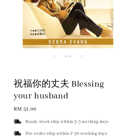
1
/
1
祝福你的丈夫 Blessing
your husband
Regular
RM 51.00
price
Ready stock ship within 3-5 working days
Pre-order ship within 7-30 working days