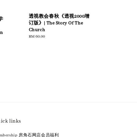
透视教会春秋《透视2000增
学
订版》| The Story Of The
Church
in
Regular
RM 60.00
price
ick links
embership 房角石网店会员福利