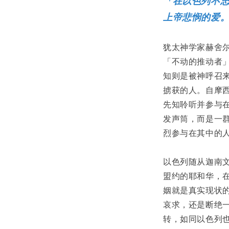
「在以色列不
上帝悲悯的爱
犹太神学家赫舍
「不动的推动者
知则是被神呼召
掳获的人。自摩
先知聆听并参与
发声筒，而是一
烈参与在其中的
以色列随从迦南
盟约的耶和华，
姻就是真实现状
哀求，还是断绝
转，如同以色列