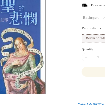
Pre-orde
Ratings:
0
-
0
Promotions
Member Credi
Quantity
Share