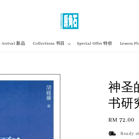
 Arrival 新品
Collections 书目
Special Offer 特价
Lesson
神圣
书研
Regular
RM 72.00
price
Ready st