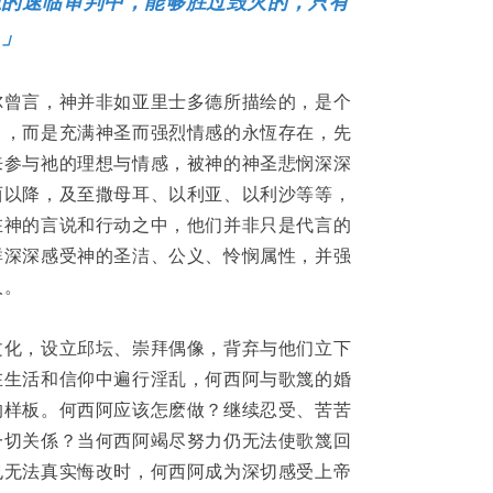
忠的速临审判中，能够胜过毁灭的，只有
。」
尔曾言，神并非如亚里士多德所描绘的，是个
」，而是充满神圣而强烈情感的永恆存在，先
来参与祂的理想与情感，被神的神圣悲悯深深
西以降，及至撒母耳、以利亚、以利沙等等，
在神的言说和行动之中，他们并非只是代言的
群深深感受神的圣洁、公义、怜悯属性，并强
人。
文化，设立邱坛、崇拜偶像，背弃与他们立下
在生活和信仰中遍行淫乱，何西阿与歌篾的婚
的样板。何西阿应该怎麽做？继续忍受、苦苦
一切关係？当何西阿竭尽努力仍无法使歌篾回
也无法真实悔改时，何西阿成为深切感受上帝