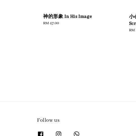
神的形象 In His Image
小
Regular
RM 47.00
Scr
price
Reg
RM 
pric
Follow us