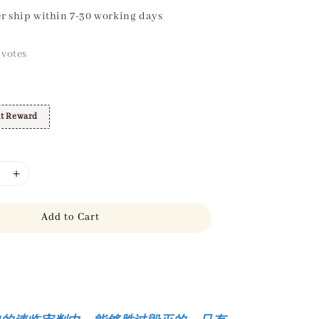
r ship within 7-30 working days
votes
t Reward
Add to Cart