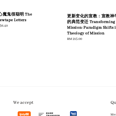
心魔鬼很聪明 The
更新变化的宣教：宣教神
ewtape Letters
的典范变迁 Transforming
ular
36.40
Mission: Paradigm Shifts 
e
Theology of Mission
Regular
RM 215.00
price
We accept
Qu
M