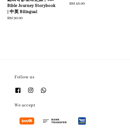
Regular
RM 46.00
Bible Journey Storybook
price
| 中英 Bilingual
Regular
RM 90.00
price
Follow us
We accept