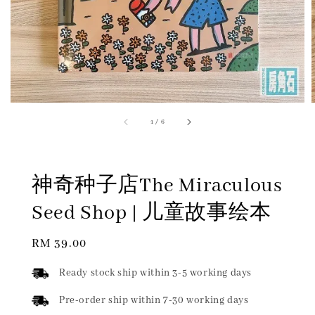
1
/
6
神奇种子店The Miraculous
Seed Shop | 儿童故事绘本
Regular
RM 39.00
price
Ready stock ship within 3-5 working days
Pre-order ship within 7-30 working days