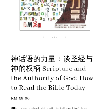
1
/
1
神话语的力量：谈圣经与
神的权柄 Scripture and
the Authority of God: How
to Read the Bible Today
Regular
RM 56.00
price
Ready stock ship within 3-5 working days