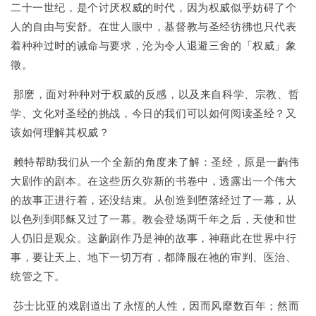
二十一世纪，是个讨厌权威的时代，因为权威似乎妨碍了个
人的自由与安舒。在世人眼中，基督教与圣经彷彿也只代表
着种种过时的诫命与要求，沦为令人退避三舍的「权威」象
徵。
那麽，面对种种对于权威的反感，以及来自科学、宗教、哲
学、文化对圣经的挑战，今日的我们可以如何阅读圣经？又
该如何理解其权威？
赖特帮助我们从一个全新的角度来了解：圣经，原是一齣伟
大剧作的剧本。在这些历久弥新的书卷中，透露出一个伟大
的故事正进行着，还没结束。从创造到堕落经过了一幕，从
以色列到耶稣又过了一幕。教会登场两千年之后，天使和世
人仍旧是观众。这齣剧作乃是神的故事，神藉此在世界中行
事，要让天上、地下一切万有，都降服在祂的审判、医治、
统管之下。
莎士比亚的戏剧道出了永恆的人性，因而风靡数百年；然而