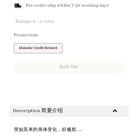
Pre-order ship within 7-30 working days
Ratings:
0
-
0
votes
Promotions
Member Credit Reward
Sold Out
Share
Description 简要介绍
突如其来的身体变化，好尴尬……