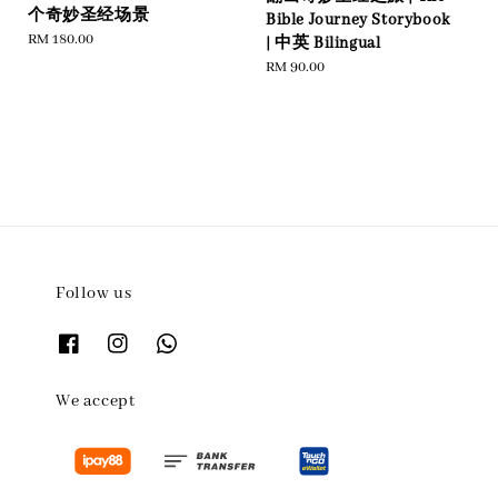
个奇妙圣经场景
Bible Journey Storybook
Regular
RM 180.00
| 中英 Bilingual
price
Regular
RM 90.00
price
Follow us
We accept