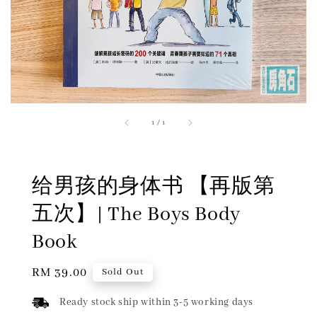
1
/
1
给男孩的身体书 【再版第
五次】| The Boys Body
Book
Regular
RM 39.00
Sold Out
price
Ready stock ship within 3-5 working days