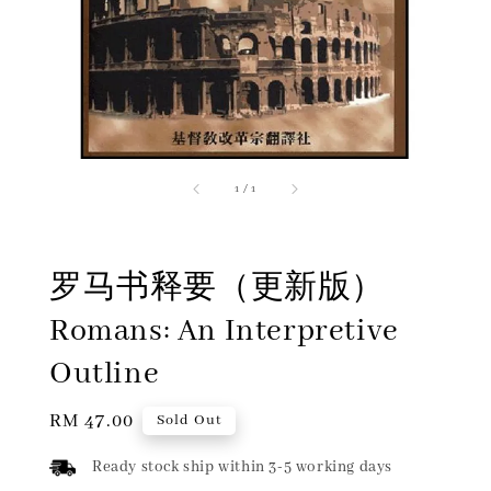
1
/
1
罗马书释要（更新版）
Romans: An Interpretive
Outline
Regular
RM 47.00
Sold Out
price
Ready stock ship within 3-5 working days