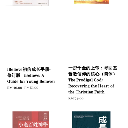
一掷千金的上帝：寻回基
iBelieve初信成长手册-
督教信仰的核心（简体）
修订版 | iBelieve: A
The Prodigal God:
Guide for Young Believer
Recovering the Heart of
Sale
RM 19.00
Regular
RM 52.00
the Christian Faith
price
price
Regular
RM 39.00
price