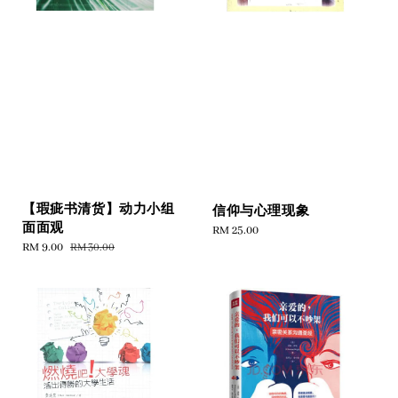
【瑕疵书清货】动力小组
信仰与心理现象
面面观
Regular
RM 25.00
Sale
RM 9.00
Regular
RM 30.00
price
price
price