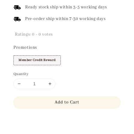
price
Ready stock ship within 3-5 working days
Pre-order ship within 7-30 working days
Ratings:
0
-
0
votes
Promotions
Member Credit Reward
Quantity
Add to Cart
Share