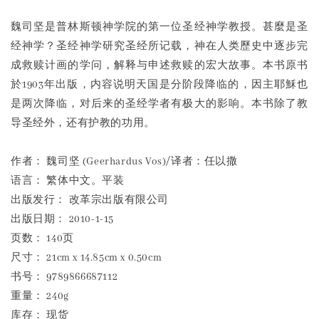
魏司坚是普林斯顿神学院的第一位圣经神学教授。甚麼是圣
经神学？圣经神学研究圣经所记载，神在人类歷史中逐步完
成救赎计画的学问，解释与申述救赎的宏大故事。本书原书
於1903年出版，内容说明天国是分阶段降临的，因主耶穌也
是两次降临，对后来的圣经学者有极大的影响。本书除了教
导圣经外，还有护教的功用。
作者： 魏司坚 (Geerhardus Vos)/译者：任以撒
语言： 繁体中文。平装
出版发行： 改革宗出版有限公司
出版日期： 2010-1-15
页数： 140页
尺寸： 21cm x 14.85cm x 0.50cm
书号： 9789866687112
重量： 240g
库存： 现货