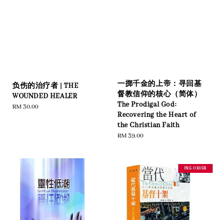
一掷千金的上帝：寻回基
负伤的治疗者 | THE
督教信仰的核心（简体）
WOUNDED HEALER
The Prodigal God:
Regular
RM 30.00
Recovering the Heart of
price
the Christian Faith
Regular
RM 39.00
price
PRE-ORDER