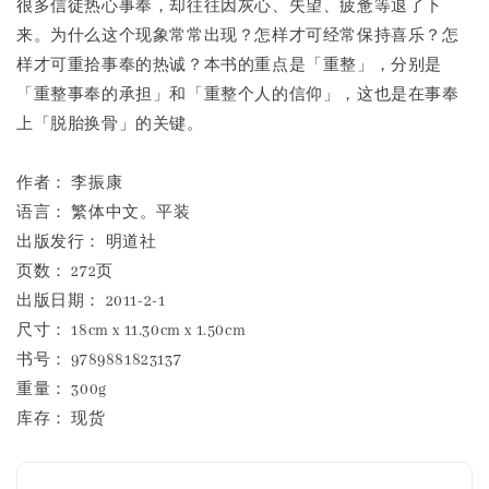
很多信徒热心事奉，却往往因灰心、失望、疲惫等退了下
来。为什么这个现象常常出现？怎样才可经常保持喜乐？怎
样才可重拾事奉的热诚？本书的重点是「重整」，分别是
「重整事奉的承担」和「重整个人的信仰」，这也是在事奉
上「脱胎换骨」的关键。
作者： 李振康
语言： 繁体中文。平装
出版发行： 明道社
页数： 272页
出版日期： 2011-2-1
尺寸： 18cm x 11.30cm x 1.50cm
书号： 9789881823137
重量： 300g
库存： 现货