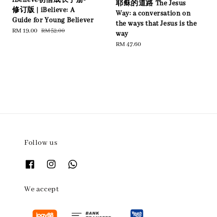
耶稣的道路 The Jesus
修订版 | iBelieve: A
Way: a conversation on
Guide for Young Believer
the ways that Jesus is the
Sale
RM 19.00
Regular
RM 52.00
way
price
price
Regular
RM 47.60
price
Follow us
We accept