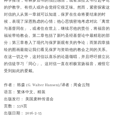
神学推理，哥林多后书的强烈感情，或者加拉太书引起争论
的护教学。有些人或许会觉得它很乏味。然而，紧密探索这
封信的人从第一章就可以知道，保罗在生命将要结束的时
候，表现了深恩熟虑的心情；他心思慎密地考虑对比「离世
与基督同在」，或者住在世上，继续尽他的责任，将福音的
福祉带给教会。第二章包括了新约圣经基督论中最精彩的部
分；第三章卷入了现代与保罗新观有关的争论；而第四章描
绘的图画最能让我们看见保罗与资助他的教会之间的关系。
在这一切之中，这封信以喜乐的论题颂唱，并且呼吁腓立比
的信徒学习「同心」。这封信一直在积极宣扬福音，难怪它
受到如此的爱戴。
作者： 韩森 (G. Walter Hansen)/译者：周兪云翔
语言： 繁体中文。精装
出版发行： 美国麦种传道会
页数： 558页
出版日期： 2016-2-15