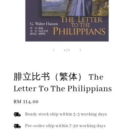
1
/
1
腓立比书（繁体） The
Letter To The Philippians
Regular
RM 114.00
price
Ready stock ship within 3-5 working days
Pre-order ship within 7-30 working days