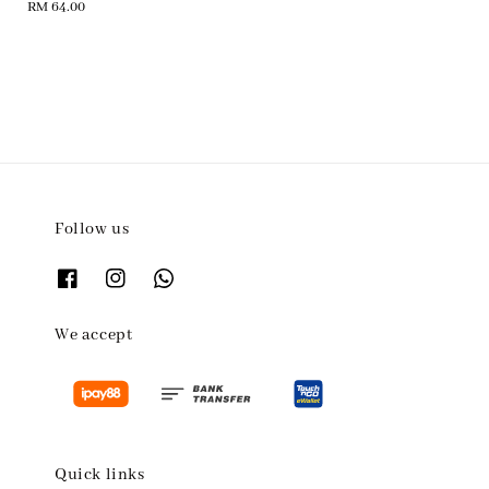
Regular
RM 64.00
price
Follow us
We accept
Quick links