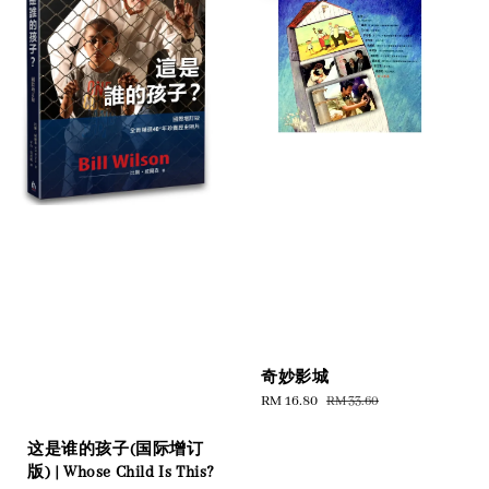
奇妙影城
Sale
RM 16.80
Regular
RM 33.60
price
price
这是谁的孩子(国际增订
版) | Whose Child Is This?