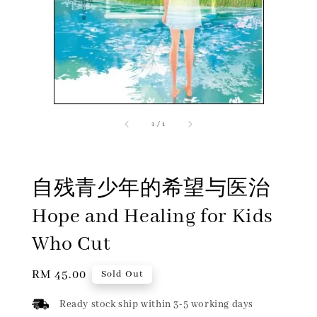
1
/
1
自残青少年的希望与医治
Hope and Healing for Kids
Who Cut
Regular
RM 45.00
Sold Out
price
Ready stock ship within 3-5 working days