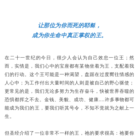
让那位为你而死的耶稣，
成为你生命中真正掌权的王。
在二十一世纪的今日，很少人会认为自己效忠一位王；然
而，实情是，我们心中的宝座都有某物坐着为王，支配着我
们的行动。这个王可能是一种渴望，盘踞在过度嚮往情感的
人心中；为工作付出大量时间的人则是被自己的野心驱使；
更常见的是，我们无论多努力为生存奋斗，快被世界吞噬的
恐惧都挥之不去。金钱、美貌、成功、健康……许多事物都可
能成为我们的王，要我们听其号令，不知不觉就为之献上一
生。
但圣经介绍了一位非常不一样的王，祂的要求很高：祂要你