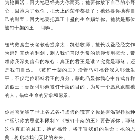
为祂而活，因为祂已经先为你而死；祂要你放下自己的小野
心，因祂为了救你，把天上的荣华都捨了；祂还要你抛弃自
己的财宝，因为祂要把真正丰盛的生命赐给你。祂就是那位
被钉十架的王──耶稣。
纽约救赎主长老教会提摩太．凯勒牧师，擅长以圣经经文作
为辨别真伪的利剑，刺入我们习以为常的信仰惯用概念，带
领你我深究信仰的核心：真正的君王是谁？究竟是耶稣，还
是我们自己。《被钉十架的王》沿着马可福音深入耶稣生
平，不仅定位耶稣君王的身分，藉此凸显你我心中各式各样
的假王；更探讨耶稣被钉十架的目的，为每一个愿意跟随祂
的人，描绘生命的异象和愿景。
你是否受够了世上各式各样虚假的谎言？你是否渴望挣脱种
种綑绑你的思想和限制？《被钉十架的王》要告诉你，耶稣
这位真正的君王，祂的福音，将丰富我们的生命；祂的恩
典，将启动我们无比的未来。