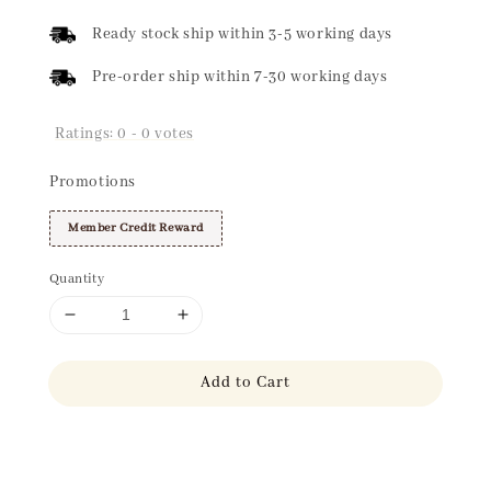
price
Ready stock ship within 3-5 working days
Pre-order ship within 7-30 working days
Ratings:
0
-
0
votes
Promotions
Member Credit Reward
Quantity
Add to Cart
Share