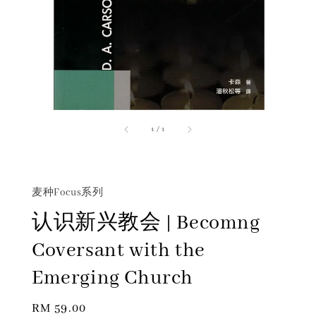
1
/
1
麦种Focus系列
认识新兴教会 | Becomng
Coversant with the
Emerging Church
Regular
RM 59.00