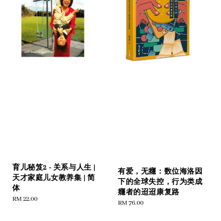
育儿秘笈2 - 关系与人生 |
有爱，无癮：数位海洛因
天才家庭儿女教养集 | 简
下的全球失控，行为类成
体
癮者的迢迢康复路
Regular
RM 22.00
Regular
RM 76.00
price
price