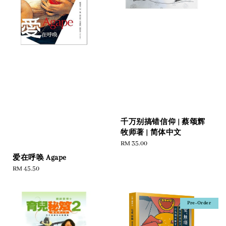
千万别搞错信仰 | 蔡颂辉
牧师著 | 简体中文
Regular
RM 35.00
price
爱在呼唤 Agape
Regular
RM 45.50
price
Pre-Order