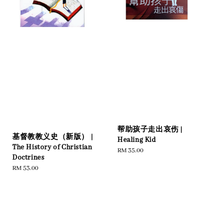
帮助孩子走出哀伤 |
基督教教义史（新版） |
Healing Kid
The History of Christian
Regular
RM 35.00
Doctrines
price
Regular
RM 53.00
price