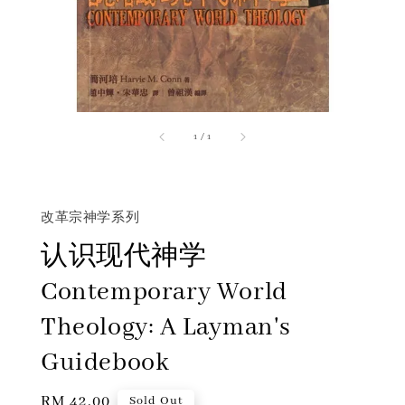
1
/
1
改革宗神学系列
认识现代神学
Contemporary World
Theology: A Layman's
Guidebook
Regular
RM 42.00
Sold Out