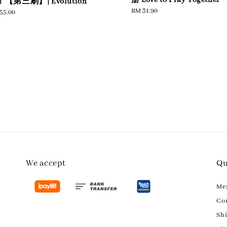
册 Love to Pray Together
【第三刷】| Evolution
Regular
RM 31.90
ular
55.00
price
e
We accept
Qu
M
Con
Sh