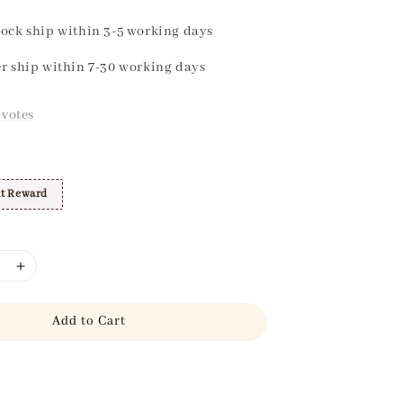
ock ship within 3-5 working days
r ship within 7-30 working days
votes
t Reward
Add to Cart