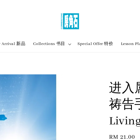
 Arrival 新品
Collections 书目
Special Offer 特价
Lesson
进入属
祷告手
Livin
Regular
RM 21.00