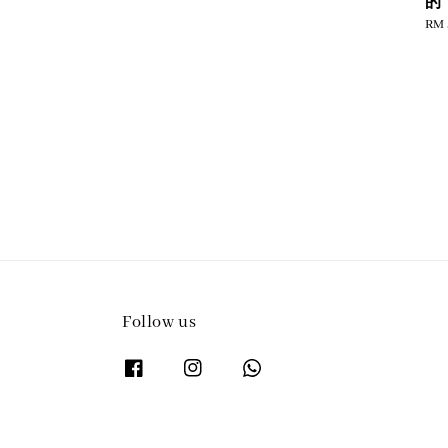
的！
price
Reg
RM 
pric
Follow us