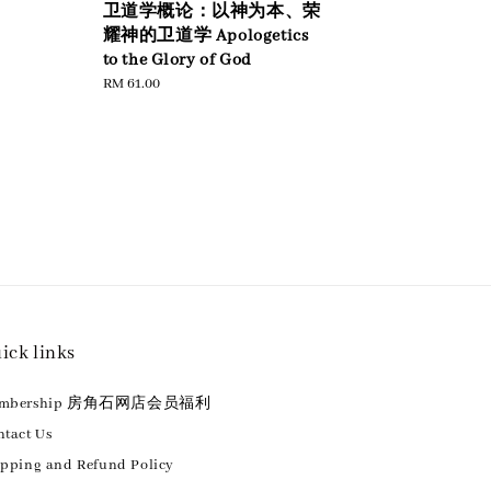
卫道学概论：以神为本、荣
耀神的卫道学 Apologetics
to the Glory of God
Regular
RM 61.00
price
ick links
embership 房角石网店会员福利
tact Us
ipping and Refund Policy