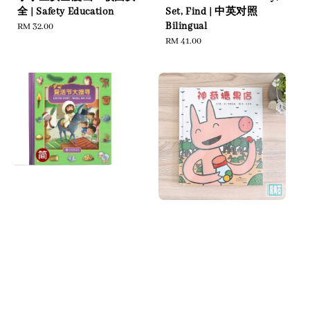
Set, Find | 中英对照
全 | Safety Education
Bilingual
Regular
RM 32.00
Regular
RM 41.00
price
price