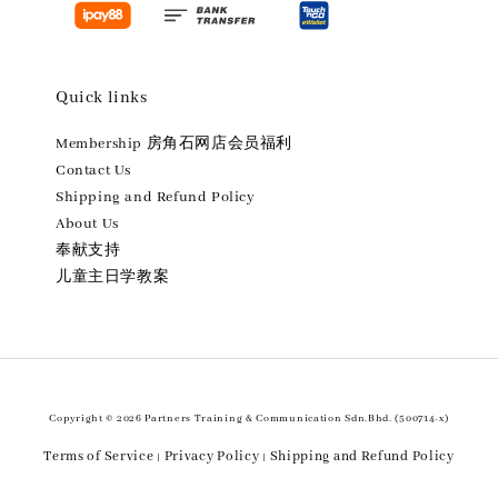
Quick links
Membership 房角石网店会员福利
Contact Us
Shipping and Refund Policy
About Us
奉献支持
儿童主日学教案
Copyright © 2026 Partners Training & Communication Sdn.Bhd. (500714-x)
Terms of Service
Privacy Policy
Shipping and Refund Policy
|
|