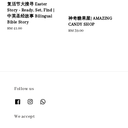
复活节大搜寻 Easter
Story - Ready, Set, Find |
中英圣经故事 Bilingual
神奇糖果屋| AMAZING
Bible Story
CANDY SHOP
Regular
RM 41.00
Regular
RM 39.00
price
price
Follow us
We accept