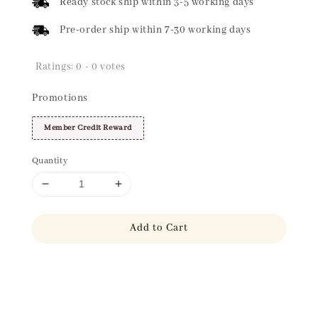
Ready stock ship within 3-5 working days
Pre-order ship within 7-30 working days
Ratings:
0
-
0
votes
Promotions
Member Credit Reward
Quantity
Add to Cart
Share