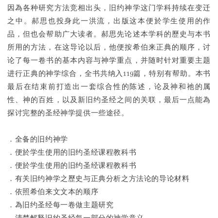
因為各种研究方法竞相出头，旧约神学这门学科持续在变迁
之中。郝思也投身此一洪流，出版这本便於学生使用的作
品，但也会帮助广大读者。郝思先论述本学科的歷史与本书
所用的方法，在这导论以后，他便按希伯来正典的顺序，讨
论了每一卷书的基本内容与神学重点，并随时针对重要主题
进行正典的神学综合，全书共纳入119篇，特别有帮助。本书
最后在结束前打造出一套综合性的陈述，论及神和祂的属
性、神的百姓，以及新旧约圣经之间的关联，最后一点能為
探讨完整的圣经神学提供一些途径。
．全备的旧约神学
．便於学生使用的旧约圣经课程教科书
．便於学生使用的旧约圣经课程教科书
．有关旧约神学之歷史与正典分析之方法论的导论材料
．依照希伯来文文本的顺序
．為旧约圣经每一卷做主题研究