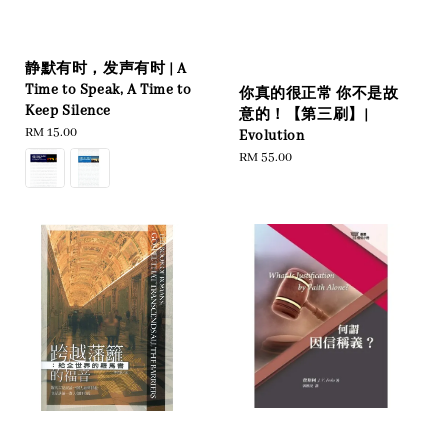
静默有时，发声有时 | A
Time to Speak, A Time to
你真的很正常 你不是故
Keep Silence
意的！【第三刷】|
Regular
RM 15.00
Evolution
price
Regular
RM 55.00
price