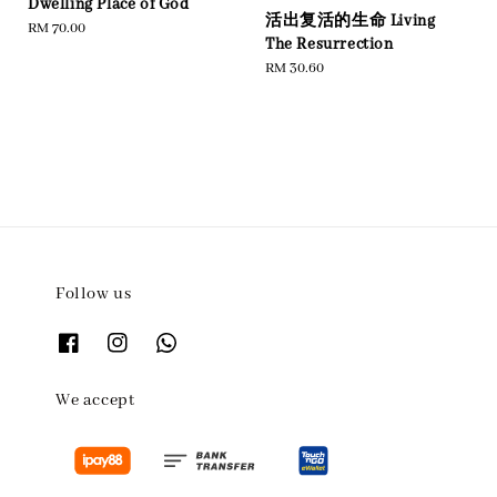
Dwelling Place of God
活出复活的生命 Living
Regular
RM 70.00
The Resurrection
price
Regular
RM 30.60
price
Follow us
We accept