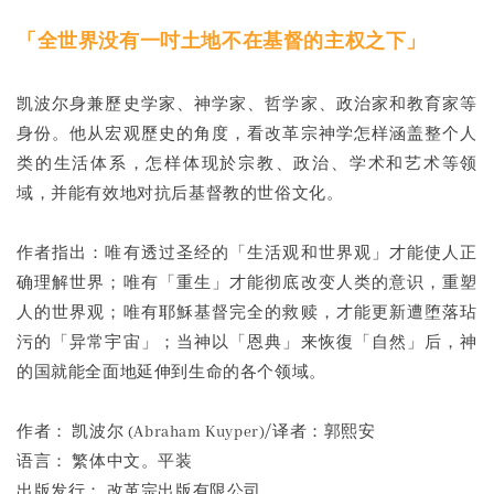
「全世界没有一吋土地不在基督的主权之下」
凯波尔身兼歷史学家、神学家、哲学家、政治家和教育家等
身份。他从宏观歷史的角度，看改革宗神学怎样涵盖整个人
类的生活体系，怎样体现於宗教、政治、学术和艺术等领
域，并能有效地对抗后基督教的世俗文化。
作者指出：唯有透过圣经的「生活观和世界观」才能使人正
确理解世界；唯有「重生」才能彻底改变人类的意识，重塑
人的世界观；唯有耶穌基督完全的救赎，才能更新遭堕落玷
污的「异常宇宙」；当神以「恩典」来恢復「自然」后，神
的国就能全面地延伸到生命的各个领域。
作者： 凯波尔 (Abraham Kuyper)/译者：郭熙安
语言： 繁体中文。平装
出版发行： 改革宗出版有限公司