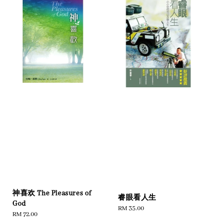
神喜欢 The Pleasures of
睿眼看人生
God
Regular
RM 35.00
Regular
RM 72.00
price