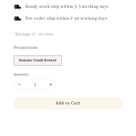
price
Ready stock ship within 3-5 working days
Pre-order ship within 7-30 working days
Ratings:
0
-
0
votes
Promotions
Member Credit Reward
Quantity
Add to Cart
Share