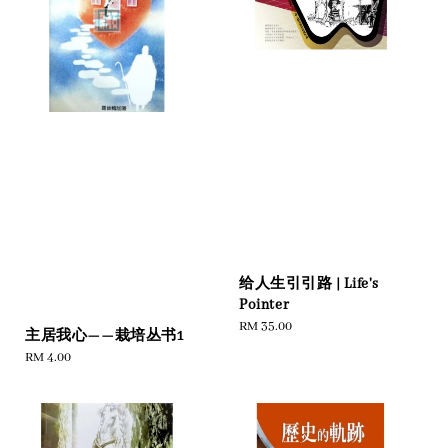
给人生引引路 | Life's
Pointer
Regular
RM 35.00
主居我心——栽培丛书1
price
Regular
RM 4.00
price