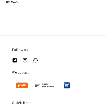
Regular
RM 62.00
price
Follow us
We accept
Quick links