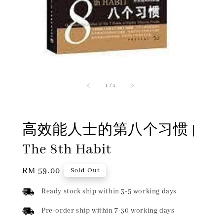
1
/
1
高效能人士的第八个习惯 |
The 8th Habit
Regular
RM 59.00
Sold Out
price
Ready stock ship within 3-5 working days
Pre-order ship within 7-30 working days