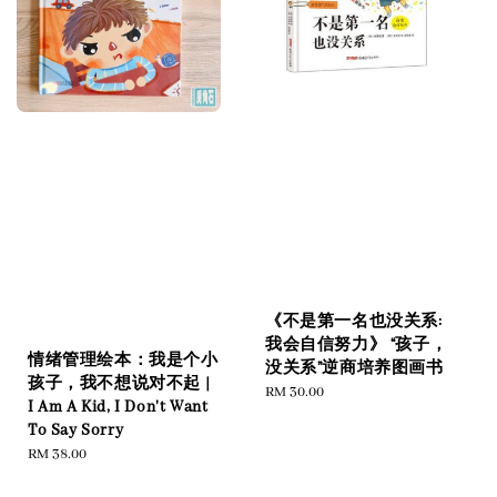
《不是第一名也没关系:
我会自信努力》 “孩子，
情绪管理绘本：我是个小
没关系”逆商培养图画书
孩子，我不想说对不起 |
Regular
RM 30.00
I Am A Kid, I Don't Want
price
To Say Sorry
Regular
RM 38.00
price