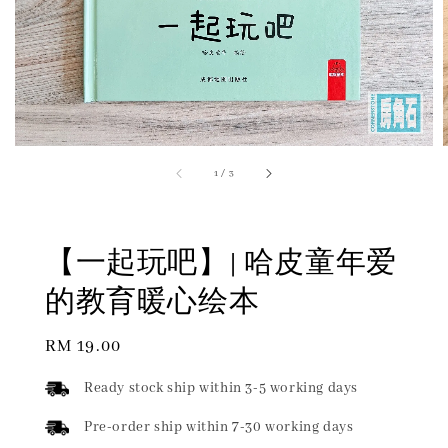
1
/
3
【一起玩吧】| 哈皮童年爱
的教育暖心绘本
Regular
RM 19.00
price
Ready stock ship within 3-5 working days
Pre-order ship within 7-30 working days