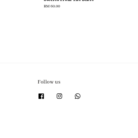
pric
Regular
RM 60.00
price
Follow us