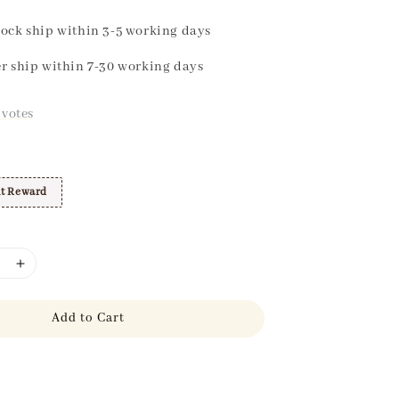
ock ship within 3-5 working days
r ship within 7-30 working days
votes
t Reward
Add to Cart