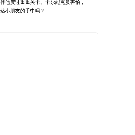
陪伴他度过重重关卡。卡尔能克服害怕，
送达小朋友的手中吗？