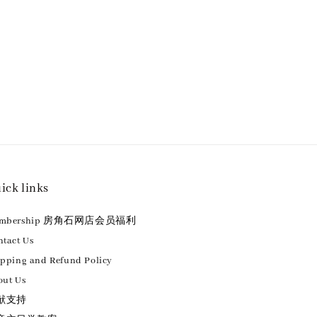
ick links
embership 房角石网店会员福利
tact Us
ipping and Refund Policy
out Us
献支持