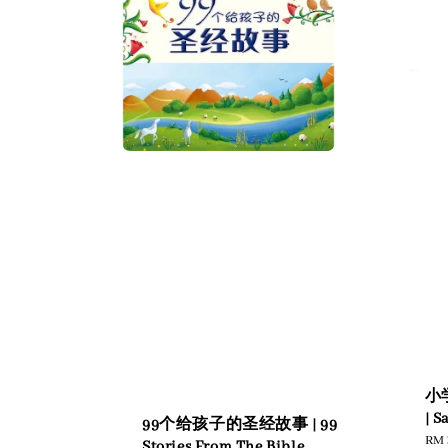
小
| S
99个给孩子的圣经故事 | 99
Reg
RM 
Stories From The Bible