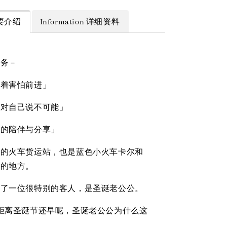
 简要介绍
Information 详细资料
任务－
带着害怕前进」
不对自己说不可能」
爱的陪伴与分享」
镇的火车货运站，也是蓝色小火车卡尔和
作的地方。
来了一位很特别的客人，是圣诞老公公。
距离圣诞节还早呢，圣诞老公公为什么这
？