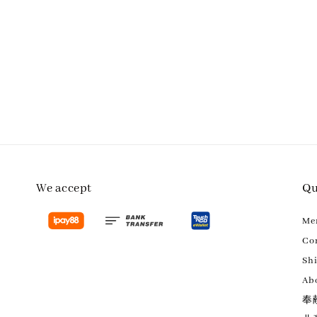
price
e
We accept
Qu
M
Con
Sh
Ab
奉