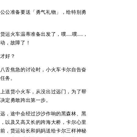
老公公准备要送「勇气礼物」，给特别勇
。
货运火车温蒂准备出发了，噗……噗……，
不动，故障了！
办才好？
嘴八舌焦急的讨论时，小火车卡尔自告奋
出任务。
镇上送货小火车，从没出过远门，为了帮
他决定勇敢跨出第一步。
遥远，途中会经过沙沙作响的黑森林、黑
山，以及又高又长的跨海大桥，卡尔心里
发前，货运站长和妈妈送给卡尔三样神秘