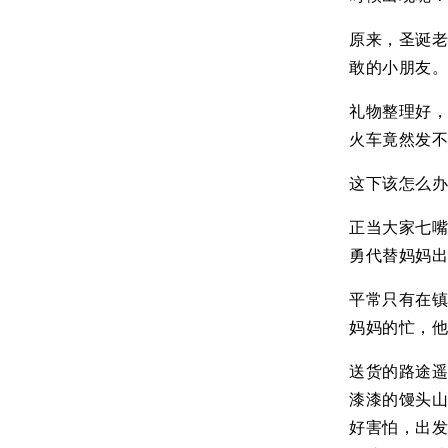
原来，圣诞
敢的小朋友
礼物整理好，
火车竟然发
这下该怎么
正当大家七
勇代替妈妈
平常只有在
妈妈的忙，
送货的路途
漆漆的馒头
好害怕，出