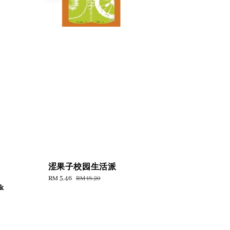
涩果子校园生活派
Sale
RM 5.46
Regular
RM 18.20
k
price
price