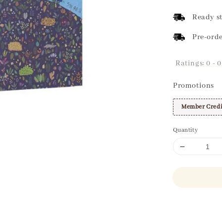
price
Ready st
Pre-orde
Ratings:
0
-
0
Promotions
Member Credi
Quantity
Share