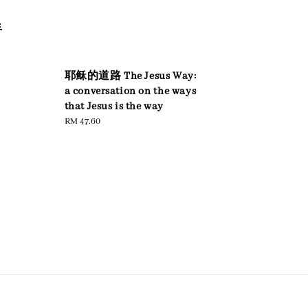
手
耶稣的道路 The Jesus Way:
a conversation on the ways
that Jesus is the way
Regular
RM 47.60
price