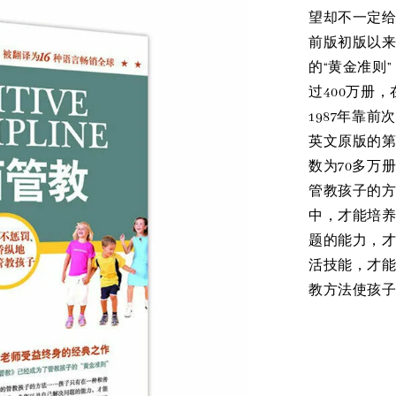
望却不一定给
前版初版以
的“黄金准则
过400万册
1987年靠
英文原版的第
数为70多万
管教孩子的方
中，才能培
题的能力，
活技能，才能
教方法使孩