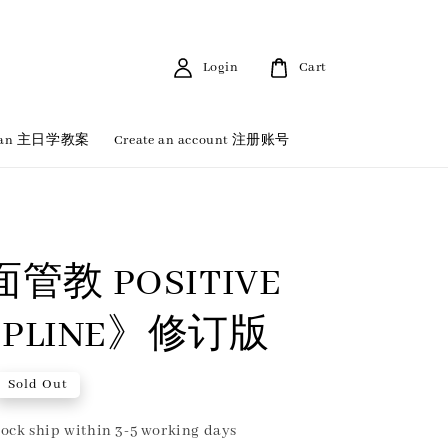
Login
Cart
 Plan 主日学教案
Create an account 注册账号
管教 POSITIVE
CIPLINE》修订版
Sold Out
ock ship within 3-5 working days