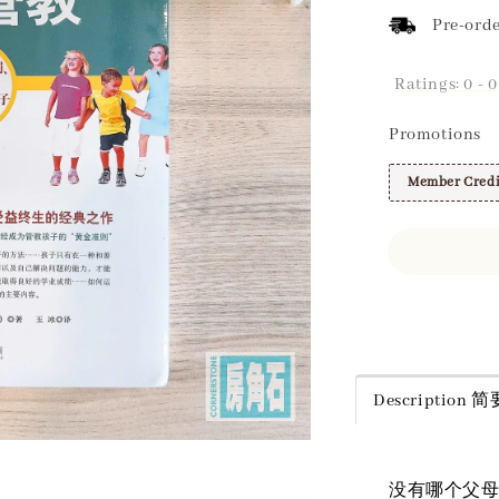
Pre-orde
Ratings:
0
-
0
Promotions
Member Credi
Share
Description
没有哪个父