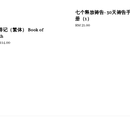
七个释放祷告- 30天祷告
册（1）
Regular
RM 21.00
记（繁体） Book of
price
th
ular
114.00
e