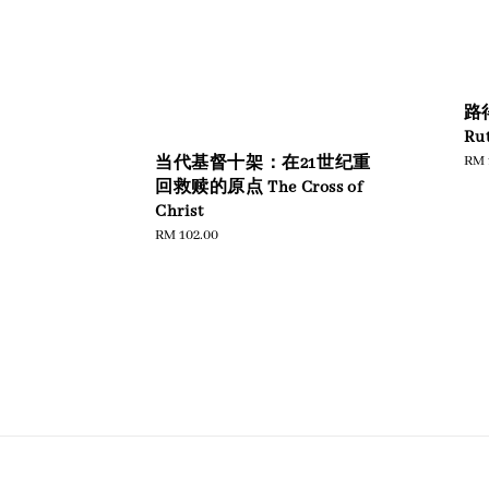
路得
Ru
Reg
RM 
当代基督十架：在21世纪重
pric
回救赎的原点 The Cross of
Christ
Regular
RM 102.00
price