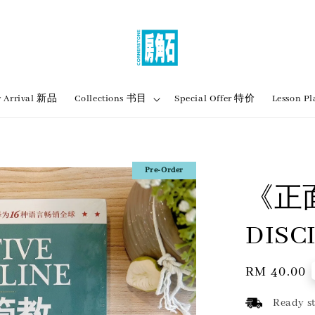
 Arrival 新品
Collections 书目
Special Offer 特价
Lesson
Pre-Order
《正面
DIS
Regular
RM 40.00
price
Ready st