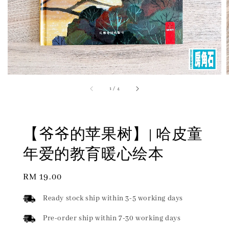
1
/
4
【爷爷的苹果树】| 哈皮童
年爱的教育暖心绘本
Regular
RM 19.00
price
Ready stock ship within 3-5 working days
Pre-order ship within 7-30 working days