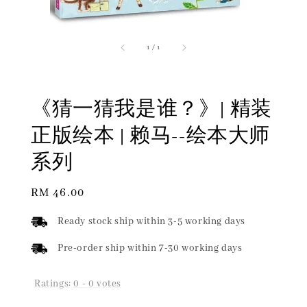
1
/
1
《猜一猜我是谁？》| 精装
正版绘本 | 赖马--绘本大师
系列
Regular
RM 46.00
price
Ready stock ship within 3-5 working days
Pre-order ship within 7-30 working days
Ratings:
0
-
0
votes