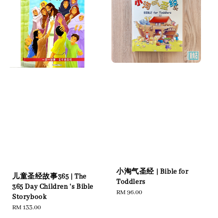
小淘气圣经 | Bible for
儿童圣经故事365 | The
Toddlers
365 Day Children 's Bible
Regular
RM 96.00
Storybook
price
Regular
RM 133.00
price