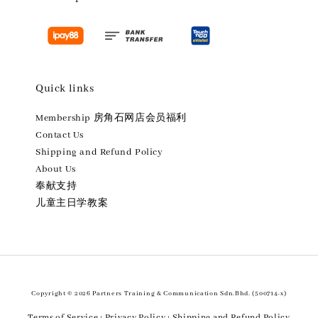
Quick links
Membership 房角石网店会员福利
Contact Us
Shipping and Refund Policy
About Us
奉献支持
儿童主日学教案
Copyright © 2026 Partners Training & Communication Sdn.Bhd. (500714-x)
Terms of Service
Privacy Policy
Shipping and Refund Policy