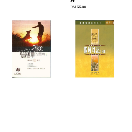
程
Regular
RM 35.00
price