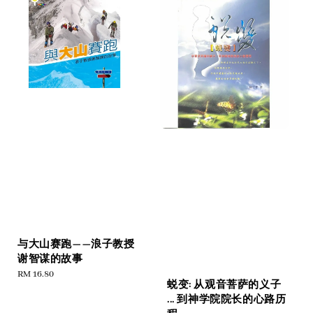
与大山赛跑——浪子教授
谢智谋的故事
Regular
RM 16.80
蜕变: 从观音菩萨的义子
price
... 到神学院院长的心路历