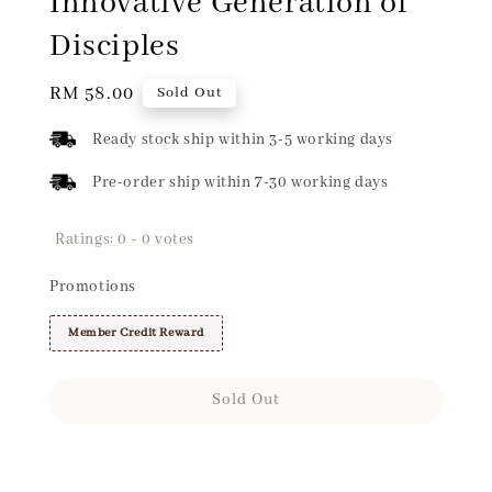
Innovative Generation of
Disciples
Regular
RM 58.00
Sold Out
price
Ready stock ship within 3-5 working days
Pre-order ship within 7-30 working days
Ratings:
0
-
0
votes
Promotions
Member Credit Reward
Sold Out
Share