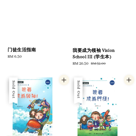
门徒生活指南
我要成为领袖 Vision
Regular
RM 6.50
School III (学生本)
price
Sale
RM 20.50
Regular
RM 52.00
price
price
Sale
Sold Out
Sale
Sold Out