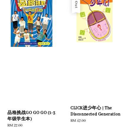
CLICK进少年心 | The
品格挑战GO GO GO (1-3
Disconnected Generation
年级学生本)
Regular
RM 47.00
Regular
RM 27.00
price
price