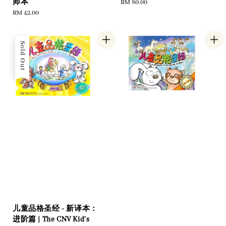
师本
Regular
RM 80.00
Regular
RM 42.00
price
price
Sold Out
儿童品格圣经 - 新译本：
进阶篇 | The CNV Kid's