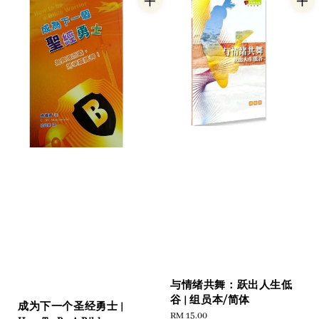
与情绪共舞：跃出人生低
谷 | 组员本/简体
成为下一个圣经勇士 |
Regular
RM 15.00