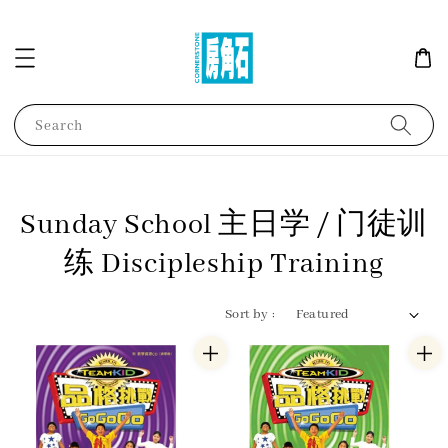
Search
Sunday School 主日学 / 门徒训
练 Discipleship Training
Sort by :