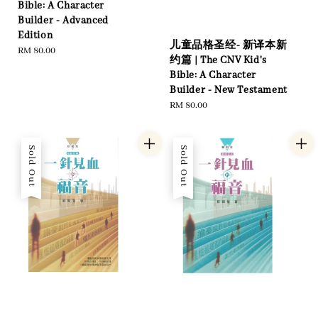
Bible: A Character
Builder - Advanced
Edition
儿童品格圣经- 新译本新
Regular
RM 80.00
约篇 | The CNV Kid's
price
Bible: A Character
Builder - New Testament
Regular
RM 80.00
price
Sold Out
Sold Out