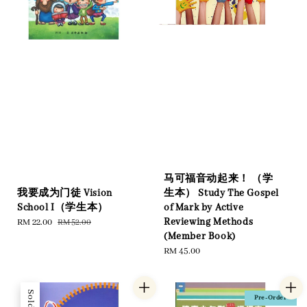
马可福音动起来！ （学
生本） Study The Gospel
我要成为门徒 Vision
of Mark by Active
School I（学生本）
Reviewing Methods
Sale
RM 22.00
Regular
RM 52.00
(Member Book)
price
price
Regular
RM 45.00
price
Pre-Order