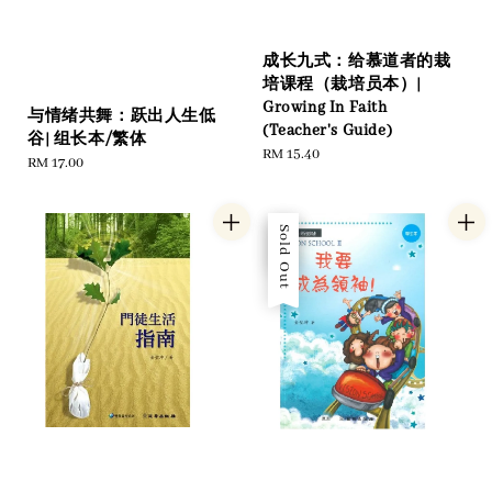
成长九式：给慕道者的栽
培课程（栽培员本）|
Growing In Faith
与情绪共舞：跃出人生低
(Teacher's Guide)
谷| 组长本/繁体
Regular
RM 15.40
Regular
RM 17.00
price
price
Sale
Sold Out