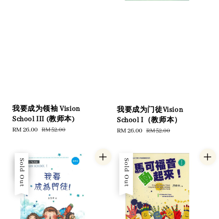
我要成为领袖 Vision
我要成为门徒Vision
School III (教师本)
School I（教师本）
Sale
RM 26.00
Regular
RM 52.00
Sale
RM 26.00
Regular
RM 52.00
price
price
price
price
Sale
Sold Out
Sold Out