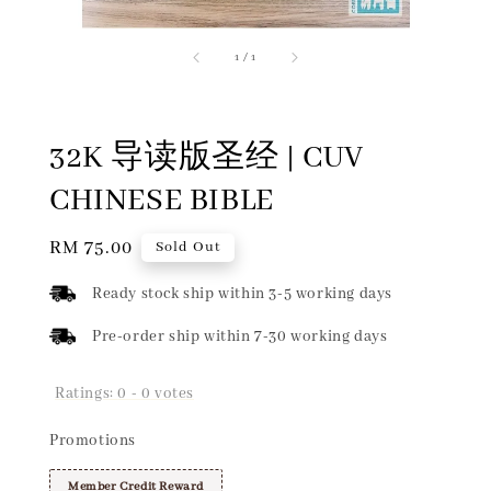
1
/
1
32K 导读版圣经 | CUV
CHINESE BIBLE
Regular
RM 75.00
Sold Out
price
Ready stock ship within 3-5 working days
Pre-order ship within 7-30 working days
Ratings:
0
-
0
votes
Promotions
Member Credit Reward